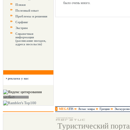
было очень много.
Пляжи
Полезный опыт
Проблемы и решения
Серфинг
Экстрим
Справочная
информация
(расписание поездов,
адреса посольств)
реклама у нас
MEGA
TIS
Атлас мира
Греция
Экскурси
Туристический порт