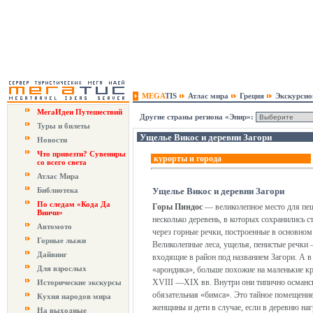
MEGA
TIS
Атлас мира
Греция
Экскурси
МегаИдеи Путешествий
Другие страны региона «Эпир»:
Туры и билеты
Ущелье Викос и деревни Загори
Новости
Что привезти? Сувениры
курорты и города
со всего света
Атлас Мира
Библиотека
Ущелье Викос и деревни Загори
По следам «Кода Да
Горы Пиндос
— великолепное место для пе
Винчи»
несколько деревень, в которых сохранились 
Автомото
через горные речки, построенные в основном
Горные лыжи
Великолепные леса, ущелья, пенистые речки —
Дайвинг
входящие в район под названием Загори. А в
Для взрослых
«арондика», больше похожие на маленькие к
XVIII —XIX вв. Внутри они типично османск
Исторические экскурсы
обязательная «бимса». Это тайное помещение
Кухня народов мира
женщины и дети в случае, если в деревню наг
На выходные