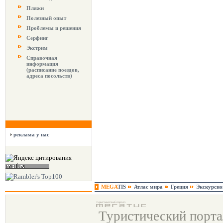
Пляжи
Полезный опыт
Проблемы и решения
Серфинг
Экстрим
Справочная
информация
(расписание поездов,
адреса посольств)
реклама у нас
MEGA
TIS
Атлас мира
Греция
Экскурси
Туристический порт