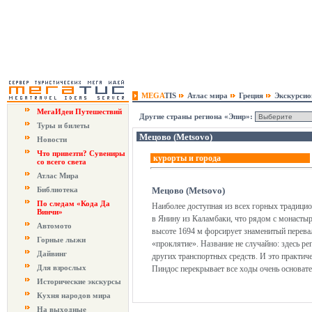
MEGA
TIS
Атлас мира
Греция
Экскурси
МегаИдеи Путешествий
Другие страны региона «Эпир»:
Туры и билеты
Мецово (Metsovo)
Новости
Что привезти? Сувениры
курорты и города
со всего света
Атлас Мира
Библиотека
Мецово (Metsovo)
По следам «Кода Да
Наиболее доступная из всех горных традицио
Винчи»
в Янину из Каламбаки, что рядом с монасты
Автомото
высоте 1694 м форсирует знаменитый перевал 
Горные лыжи
«проклятие». Название не случайно: здесь ре
Дайвинг
других транспортных средств. И это практич
Для взрослых
Пиндос перекрывает все ходы очень основате
Исторические экскурсы
Кухня народов мира
На выходные