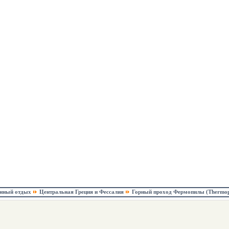
онный отдых
Центральная Греция и Фессалия
Горный проход Фермопилы (Thermop