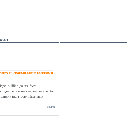
ylae)
елитесь своими впечатлениями
сь в 480 г. до н.э. были
 нидов, и неизвестно, как вообще бы
 воинами пал в бою. Памятник
далее