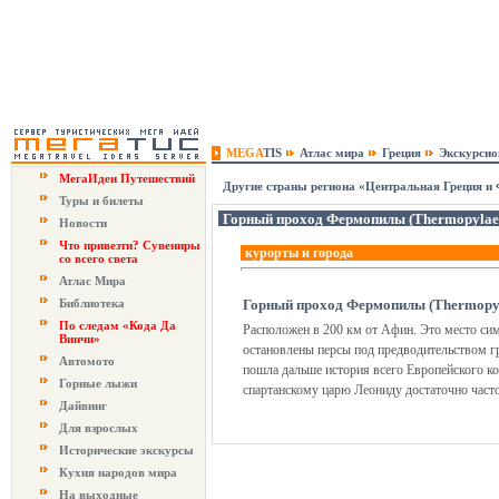
MEGA
TIS
Атлас мира
Греция
Экскурси
МегаИдеи Путешествий
Другие страны региона «Центральная Греция и 
Туры и билеты
Горный проход Фермопилы (Thermopylae
Новости
Что привезти? Сувениры
курорты и города
со всего света
Атлас Мира
Библиотека
Горный проход Фермопилы (Thermopy
По следам «Кода Да
Расположен в 200 км от Афин. Это место сим
Винчи»
остановлены персы под предводительством гр
Автомото
пошла дальше история всего Европейского ко
Горные лыжи
спартанскому царю Леониду достаточно часто
Дайвинг
Для взрослых
Исторические экскурсы
Кухня народов мира
На выходные