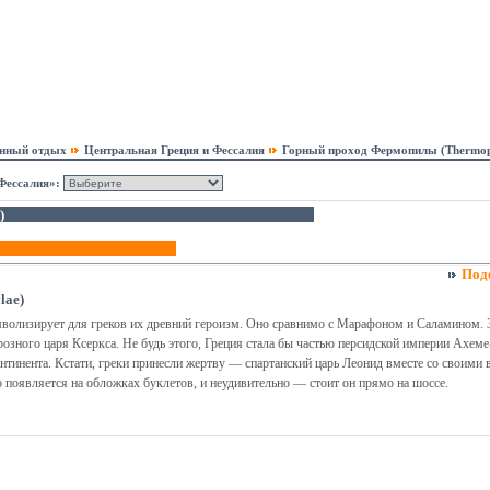
онный отдых
Центральная Греция и Фессалия
Горный проход Фермопилы (Thermop
Фессалия»:
)
Под
lae)
волизирует для греков их древний героизм. Оно сравнимо с Марафоном и Саламином. Зде
озного царя Ксеркса. Не будь этого, Греция стала бы частью персидской империи Ахеме-
нтинента. Кстати, греки принесли жертву — спартанский царь Леонид вместе со своими
 появляется на обложках буклетов, и неудивительно — стоит он прямо на шоссе.