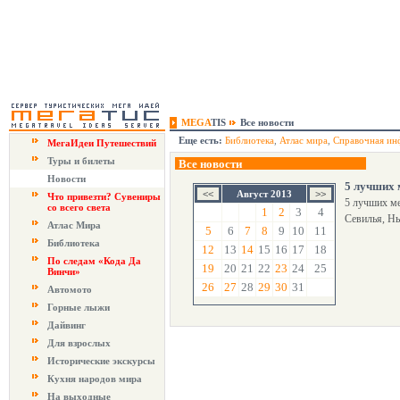
MEGA
TIS
Все новости
Еще есть:
Библиотека
,
Атлас мира
,
Справочная ин
МегаИдеи Путешествий
Туры и билеты
Все новости
Новости
5 лучших 
Август 2013
Что привезти? Сувениры
5 лучших ме
со всего света
1
2
3
4
Севилья, Нь
Атлас Мира
5
6
7
8
9
10
11
Библиотека
12
13
14
15
16
17
18
По следам «Кода Да
19
20
21
22
23
24
25
Винчи»
26
27
28
29
30
31
Автомото
Горные лыжи
Дайвинг
Для взрослых
Исторические экскурсы
Кухня народов мира
На выходные