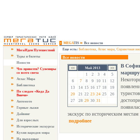
MEGA
TIS
Все новости
Еще есть:
Библиотека
,
Атлас мира
,
Справочная ин
МегаИдеи Путешествий
Туры и билеты
Все новости
Новости
В Софи
Май 2013
Что привезти? Сувениры
маршру
со всего света
1
2
3
4
5
Атлас Мира
Некотор
6
7
8
9
10
11
12
Библиотека
появлени
13
14
15
16
17
18
19
По следам «Кода Да
туристо
20
21
22
23
24
25
26
Винчи»
достопри
27
28
29
30
31
Автомото
появилас
Горные лыжи
экскурс по историческим местам 
Дайвинг
Для взрослых
подробнее
Исторические экскурсы
Кухня народов мира
На выходные