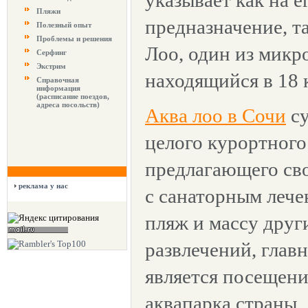
указывает как на е
Пляжи
предназначение, т
Полезный опыт
Проблемы и решения
Лоо, один из микр
Серфинг
Экстрим
находящийся в 18 
Справочная
информация
(расписание поездов,
адреса посольств)
Аква лоо в Сочи
су
целого курортного
предлагающего св
реклама у нас
с санаторным лече
пляж и массу друг
развлечений, глав
является посещен
аквапарка страны.