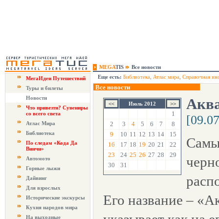
MEGA
TIS
Все новости
Еще есть:
Библиотека
,
Атлас мира
,
Справочная ин
МегаИдеи Путешествий
Все новости
Туры и билеты
Новости
Акв
Июль 2012
Что привезти? Сувениры
1
со всего света
[09.0
Атлас Мира
2
3
4
5
6
7
8
Библиотека
9
10
11
12
13
14
15
Самы
По следам «Кода Да
16
17
18
19
20
21
22
Винчи»
23
24
25
26
27
28
29
черн
Автомото
30
31
Горные лыжи
расп
Дайвинг
Для взрослых
Его название – «А
Исторические экскурсы
Кухня народов мира
На выходные