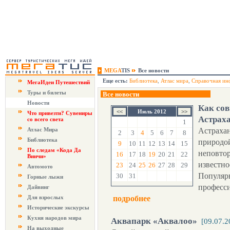
MEGA
TIS
Все новости
Еще есть:
Библиотека
,
Атлас мира
,
Справочная ин
МегаИдеи Путешествий
Туры и билеты
Все новости
Новости
Как сов
Июль 2012
Что привезти? Сувениры
Астрах
со всего света
1
Атлас Мира
Астрахан
2
3
4
5
6
7
8
Библиотека
природо
9
10
11
12
13
14
15
По следам «Кода Да
неповто
16
17
18
19
20
21
22
Винчи»
известно
23
24
25
26
27
28
29
Автомото
Популярн
30
31
Горные лыжи
професси
Дайвинг
Для взрослых
подробнее
Исторические экскурсы
Кухня народов мира
Аквапарк «Аквалоо»
[09.07.2
На выходные