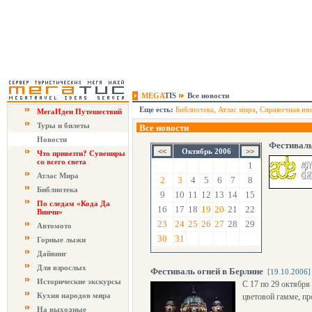
MEGA
TIS
Все новости
Еще есть:
Библиотека
,
Атлас мира
,
Справочная ин
МегаИдеи Путешествий
Туры и билеты
Все новости
Новости
Фестиваль
Октябрь 2006
Что привезти? Сувениры
со всего света
1
Атлас Мира
2
3
4
5
6
7
8
Библиотека
9
10
11
12
13
14
15
По следам «Кода Да
16
17
18
19
20
21
22
Винчи»
23
24
25
26
27
28
29
Автомото
30
31
Горные лыжи
Дайвинг
Для взрослых
Фестиваль огней в Берлине
[19.10.2006]
Исторические экскурсы
С 17 по 29 октября
Кухня народов мира
цветовой гамме, пр
На выходные