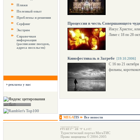
Пляжи
Полезный опыт
Проблемы и решения
Процессия в честь Совершающего чуде
Серфинг
Иисус Христос, или
Экстрим
Лиме с 18 по 28 ок
Справочная
информация
(расписание поездов,
адреса посольств)
Кинофестиваль в Загребе
[19.10.2006]
С 16 по 21 октября
фильмы, короткоко
реклама у нас
MEGA
TIS
Все новости
Туристический портал МегаТИС
Права защищены © 2004-2005