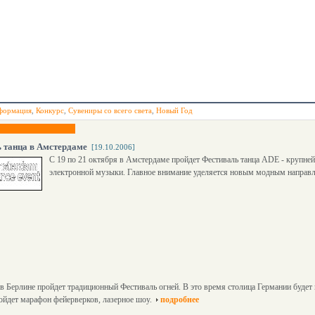
формация
,
Конкурс
,
Сувениры со всего света
,
Новый Год
 танца в Амстердаме
[19.10.2006]
С 19 по 21 октября в Амстердаме пройдет Фестиваль танца ADE - крупней
электронной музыки. Главное внимание уделяется новым модным направ
 в Берлине пройдет традиционный Фестиваль огней. В это время столица Германии буде
ойдет марафон фейерверков, лазерное шоу.
подробнее