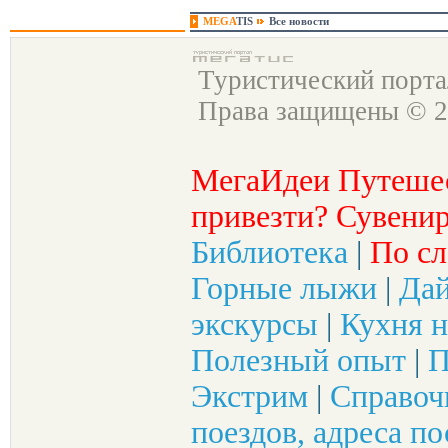
MEGA
TIS
Все новости
Туристический порт
Права защищены © 2
МегаИдеи Путеше
привезти? Сувенир
Библиотека
|
По сл
Горные лыжи
|
Да
экскурсы
|
Кухня н
Полезный опыт
|
П
Экстрим
|
Справоч
поездов, адреса по