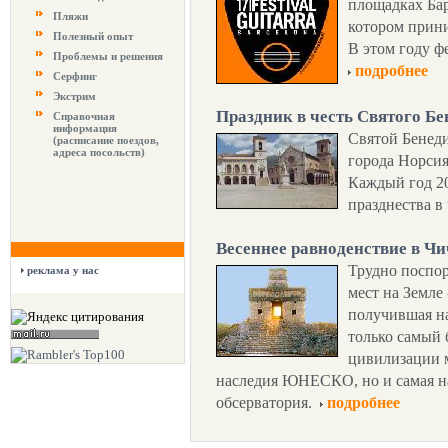
площадках Бар
Пляжи
котором прин
Полезный опыт
В этом году ф
Проблемы и решения
подробнее
Серфинг
Экстрим
Праздник в честь Святого Бе
Справочная
информация
Святой Бенеди
(расписание поездов,
адреса посольств)
города Норсия
Каждый год 20
празднества в
Весеннее равноденствие в Ч
Трудно поспор
реклама у нас
мест на Земле
получившая на
только самый
цивилизации 
наследия ЮНЕСКО, но и самая н
обсерватория.
подробнее