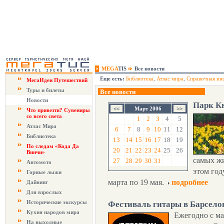
MEGA
TIS
Все новости
Еще есть:
Библиотека
,
Атлас мира
,
Справочная ин
МегаИдеи Путешествий
Туры и билеты
Все новости
Новости
Парк К
Март 2006
Что привезти? Сувениры
со всего света
1
2
3
4
5
Атлас Мира
6
7
8
9
10
11
12
Библиотека
13
14
15
16
17
18
19
По следам «Кода Да
20
21
22
23
24
25
26
Винчи»
самых жи
27
28
29
30
31
Автомото
этом год
Горные лыжи
марта по 19 мая.
подробнее
Дайвинг
Для взрослых
Исторические экскурсы
Фестиваль гитары в Барсело
Кухня народов мира
Ежегодно с ма
На выходные