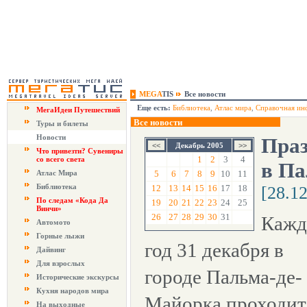
MEGA
TIS
Все новости
Еще есть:
Библиотека
,
Атлас мира
,
Справочная ин
МегаИдеи Путешествий
Все новости
Туры и билеты
Новости
Праз
Декабрь 2005
Что привезти? Сувениры
1
2
3
4
со всего света
в Па
Атлас Мира
5
6
7
8
9
10
11
Библиотека
12
13
14
15
16
17
18
[28.1
По следам «Кода Да
19
20
21
22
23
24
25
Винчи»
26
27
28
29
30
31
Каж
Автомото
Горные лыжи
год 31 декабря в
Дайвинг
Для взрослых
городе Пальма-де-
Исторические экскурсы
Кухня народов мира
Майорка проходит
На выходные