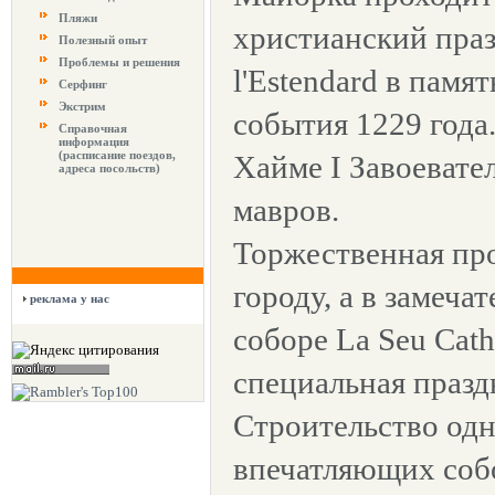
Пляжи
христианский праз
Полезный опыт
Проблемы и решения
l'Estendard в памя
Серфинг
Экстрим
события 1229 года
Справочная
информация
(расписание поездов,
Хайме I Завоевате
адреса посольств)
мавров.
Торжественная пр
городу, а в замеч
реклама у нас
соборе La Seu Cath
специальная празд
Строительство одн
впечатляющих соб