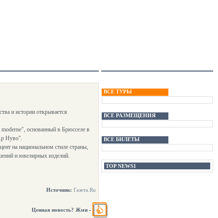
ВСЕ ТУРЫ
ства и истории открывается
ВСЕ РАЗМЕЩЕНИЯ
t moderne", основанный в Брюсселе в
Ар Нуво".
ВСЕ БИЛЕТЫ
цент на национальном стиле страны,
шений и ювелирных изделий.
TOP NEWS1
Источник:
Газета.Ru
Ценная новость? Жми
-