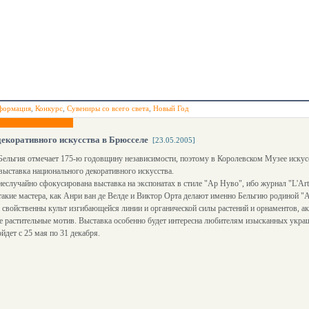
формация
,
Конкурс
,
Сувениры со всего света
,
Новый Год
екоративного искусства в Брюсселе
[23.05.2005]
Бельгия отмечает 175-ю годовщину независимости, поэтому в Королевском Музее искус
выставка национального декоративного искусства.
неслучайно сфокусирована выставка на экспонатах в стиле "Ар Нуво", ибо журнал "L'Ar
 такие мастера, как Анри ван де Велде и Виктор Орта делают именно Бельгию родиной "
свойственны культ изгибающейся линии и органической силы растений и орнаментов, ак
 растительные мотив. Выставка особенно будет интересна любителям изысканных укра
йдет с 25 мая по 31 декабря.