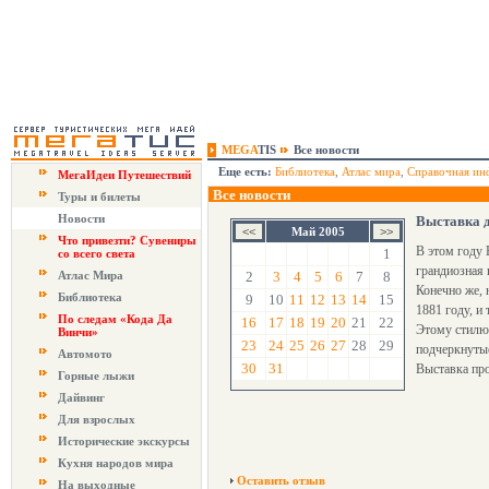
MEGA
TIS
Все новости
Еще есть:
Библиотека
,
Атлас мира
,
Справочная ин
МегаИдеи Путешествий
Все новости
Туры и билеты
Новости
Выставка д
Май 2005
Что привезти? Сувениры
В этом году 
1
со всего света
грандиозная 
Атлас Мира
2
3
4
5
6
7
8
Конечно же, 
Библиотека
9
10
11
12
13
14
15
1881 году, и
По следам «Кода Да
16
17
18
19
20
21
22
Этому стилю 
Винчи»
23
24
25
26
27
28
29
подчеркнутые
Автомото
30
31
Выставка про
Горные лыжи
Дайвинг
Для взрослых
Исторические экскурсы
Кухня народов мира
Оставить отзыв
На выходные