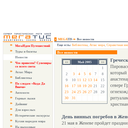
MEGA
TIS
Все новости
Еще есть:
Библиотека
,
Атлас мира
,
Справочная ин
МегаИдеи Путешествий
Туры и билеты
Все новости
Новости
Греческ
Май 2005
Что привезти? Сувениры
Пировасс
со всего света
1
Атлас Мира
который 
2
3
4
5
6
7
8
Библиотека
анастена
9
10
11
12
13
14
15
По следам «Кода Да
севере Г
16
17
18
19
20
21
22
Винчи»
огнехожд
23
24
25
26
27
28
29
Автомото
ритуалам
30
31
Горные лыжи
христиан
Дайвинг
Для взрослых
Исторические экскурсы
День винных погребов в Жен
Кухня народов мира
21 мая в Женеве пройдет праздни
На выходные