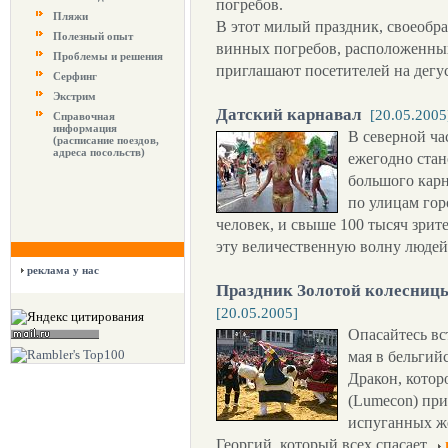
погребов.
Пляжи
В этот милый праздник, своеобр
Полезный опыт
винных погребов, расположенных
Проблемы и решения
приглашают посетителей на дегу
Серфинг
Экстрим
Датский карнавал
[20.05.2005
Справочная
информация
В северной ча
(расписание поездов,
адреса посольств)
ежегодно стан
большого карн
по улицам гор
человек, и свыше 100 тысяч зрит
эту величественную волну людей,
реклама у нас
Праздник Золотой колесницы
[20.05.2005]
Опасайтесь вс
мая в бельгий
Дракон, котор
(Lumecon) при
испуганных же
Георгий, который всех спасает.