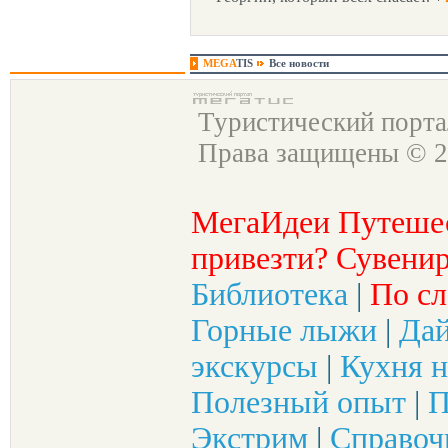
MEGA
TIS
Все новости
Туристический порт
Права защищены © 2
МегаИдеи Путеше
привезти? Сувенир
Библиотека
|
По сл
Горные лыжи
|
Да
экскурсы
|
Кухня н
Полезный опыт
|
П
Экстрим
|
Справоч