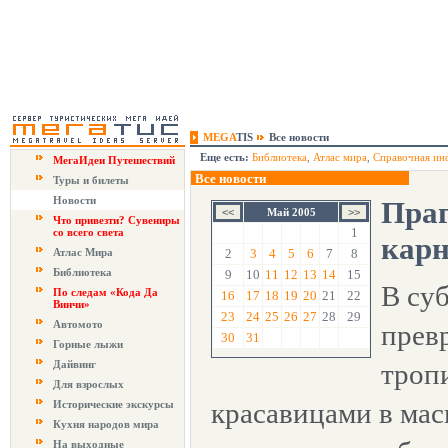
MEGA
TIS
Все новости
Еще есть:
Библиотека
,
Атлас мира
,
Справочная ин
МегаИдеи Путешествий
Все новости
Туры и билеты
Новости
Праг
Май 2005
Что привезти? Сувениры
1
со всего света
кар
Атлас Мира
2
3
4
5
6
7
8
Библиотека
9
10
11
12
13
14
15
В су
По следам «Кода Да
16
17
18
19
20
21
22
Винчи»
23
24
25
26
27
28
29
Автомото
прев
30
31
Горные лыжи
Дайвинг
троп
Для взрослых
красавицами в мас
Исторические экскурсы
Кухня народов мира
На выходные