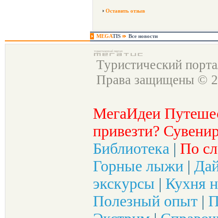
Оставить отзыв
MEGA
TIS
Все новости
Туристический порт
Права защищены © 2
МегаИдеи Путеше
привезти? Сувенир
Библиотека
|
По сл
Горные лыжи
|
Да
экскурсы
|
Кухня н
Полезный опыт
|
П