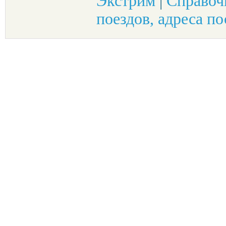
Экстрим
|
Справоч
поездов, адреса по