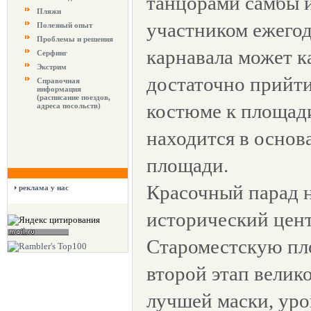
танцорами самбы и
Пляжи
участником ежего
Полезный опыт
Проблемы и решения
карнавала может 
Серфинг
Экстрим
достаточно прийти
Справочная
информация
(расписание поездов,
костюме к площади
адреса посольств)
находится в основ
площади.
Красочный парад н
реклама у нас
исторический цент
Староместскую пло
второй этап велик
лучшей маски, уро