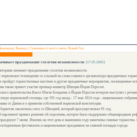
формация
,
Конкурс
,
Сувениры со всего света
,
Новый Год
ачинает празднование столетия независимости
[17.05.2005]
вторник начинает празднование столетия независимости.
 норвежское телевидение со ссылкой на слова главного организатора праздничных торже
не пройдут торжественные шествия и другие праздничные мероприятия, посвященные ис
нии также примет участие премьер-министр Швеции Йоран Перссон.
ского правительства Кьелл Магне Бондевик и Йоран Перссон вечером выступят с речам
севере норвежской столицы, где 191 год назад - 17 мая 1814 года - национальное собра
раны от Дании и о принятии собственной норвежской конституции.
Норвегия заключила союз со Швецией, который просуществовал 91 год.
ий парламент принял решение об отделении, которое было поддержано общенародным р
празднуют 7 июня. Именно на этот день в нынешнем году намечены главные торжества. 
есятидневным фестивалем и национальным праздником на главной площади города.