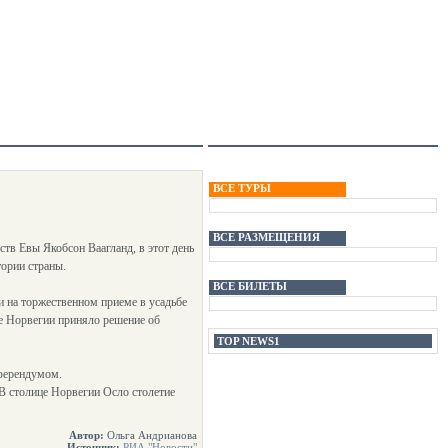
ВСЕ ТУРЫ
ВСЕ РАЗМЕЩЕНИЯ
ств Евы Якобсон Ваагланд, в этот день
тории страны.
ВСЕ БИЛЕТЫ
и на торжественном приеме в усадьбе
ние Норвегии приняло решение об
TOP NEWS1
еферендумом.
В столице Норвегии Осло столетие
Автор:
Ольга Андрианова
Источник:
РИА "Новости"