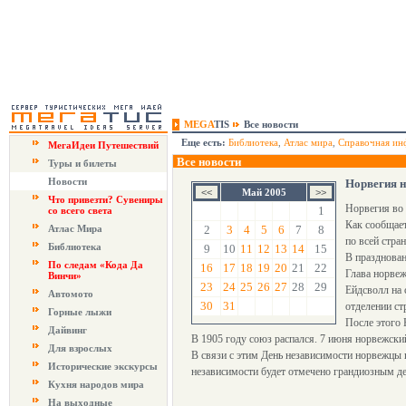
MEGA
TIS
Все новости
Еще есть:
Библиотека
,
Атлас мира
,
Справочная ин
МегаИдеи Путешествий
Все новости
Туры и билеты
Новости
Норвегия н
Май 2005
Что привезти? Сувениры
Норвегия во 
1
со всего света
Как сообщает
Атлас Мира
2
3
4
5
6
7
8
по всей стра
Библиотека
9
10
11
12
13
14
15
В празднова
По следам «Кода Да
16
17
18
19
20
21
22
Глава норвеж
Винчи»
23
24
25
26
27
28
29
Ейдсволл на 
Автомото
30
31
отделении ст
Горные лыжи
После этого 
Дайвинг
В 1905 году союз распался. 7 июня норвежск
Для взрослых
В связи с этим День независимости норвежцы 
Исторические экскурсы
независимости будет отмечено грандиозным д
Кухня народов мира
На выходные