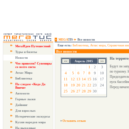
MEGA
TIS
Все новости
Еще есть:
Библиотека
,
Атлас мира
,
Справочная ин
МегаИдеи Путешествий
Все новости
Туры и билеты
Новости
На террито
Апрель 2005
Что привезти? Сувениры
Будут ли зап
1
2
3
со всего света
по туризму. 
Атлас Мира
4
5
6
7
8
9
10
Председатель
Библиотека
11
12
13
14
15
16
17
пуск бассейн
По следам «Кода Да
18
19
20
21
22
23
24
Перед начало
Винчи»
25
26
27
28
29
30
Автомото
Горные лыжи
Дайвинг
Для взрослых
Исторические экскурсы
Оставить отзыв
Кухня народов мира
На выходные