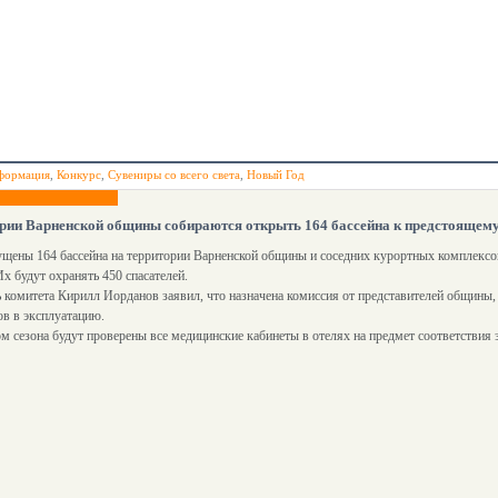
формация
,
Конкурс
,
Сувениры со всего света
,
Новый Год
рии Варненской общины собираются открыть 164 бассейна к предстоящему
ущены 164 бассейна на территории Варненской общины и соседних курортных комплексов
Их будут охранять 450 спасателей.
 комитета Кирилл Иорданов заявил, что назначена комиссия от представителей общины,
ов в эксплуатацию.
м сезона будут проверены все медицинские кабинеты в отелях на предмет соответствия 