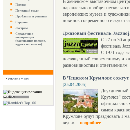
В женевском выставочном центре 
Пляжи
параллельно пройдет несколько в
Полезный опыт
европейских музеев и художники
Проблемы и решения
новинок современного искусства н
Серфинг
Экстрим
Джазовый фестиваль Jazznoj
Справочная
информация
С 27 по 30 ап
(расписание поездов,
адреса посольств)
фестиваль Jazz
С 1971 года а
посвященный современному и кла
разновидностям и ответвлениям.
В Чешском Крумлове сожгут 
реклама у нас
[25.04.2005]
Двухдневный 
Крумлов" сост
официальноым 
самом красиво
Крумлове будут праздновать 1 мая
ведьм.
подробнее