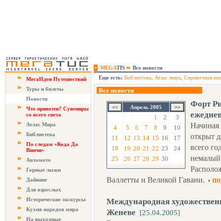
MEGA
TIS
Все новости
Еще есть:
Библиотека
,
Атлас мира
,
Справочная ин
МегаИдеи Путешествий
Туры и билеты
Все новости
Новости
Форт Ри
Апрель 2005
Что привезти? Сувениры
ежедне
со всего света
1
2
3
Атлас Мира
Начиная 
4
5
6
7
8
9
10
Библиотека
открыт д
11
12
13
14
15
16
17
По следам «Кода Да
всего го
18
19
20
21
22
23
24
Винчи»
немалый 
25
26
27
28
29
30
Автомото
Располож
Горные лыжи
Валлетты и Великой Гавани.
по
Дайвинг
Для взрослых
Исторические экскурсы
Международная художественн
Кухня народов мира
Женеве
[25.04.2005]
На выходные