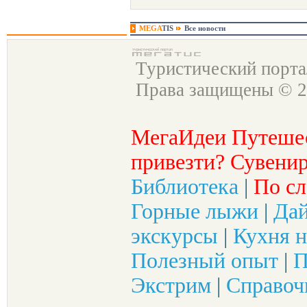
MEGA
TIS
Все новости
Туристический порт
Права защищены © 2
МегаИдеи Путеше
привезти? Сувенир
Библиотека
|
По сл
Горные лыжи
|
Да
экскурсы
|
Кухня н
Полезный опыт
|
П
Экстрим
|
Справоч