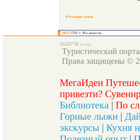
Оставить отзыв
MEGA
TIS
Все новости
Туристический порт
Права защищены © 2
МегаИдеи Путеше
привезти? Сувенир
Библиотека
|
По сл
Горные лыжи
|
Да
экскурсы
|
Кухня н
Полезный опыт
|
П