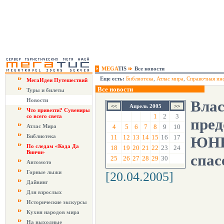
MEGA
TIS
Все новости
Еще есть:
Библиотека
,
Атлас мира
,
Справочная ин
МегаИдеи Путешествий
Все новости
Туры и билеты
Новости
Влас
Апрель 2005
Что привезти? Сувениры
1
2
3
со всего света
пред
Атлас Мира
4
5
6
7
8
9
10
Библиотека
11
12
13
14
15
16
17
ЮНЕ
По следам «Кода Да
18
19
20
21
22
23
24
Винчи»
спас
25
26
27
28
29
30
Автомото
Горные лыжи
[20.04.2005]
Дайвинг
Для взрослых
Исторические экскурсы
Кухня народов мира
На выходные