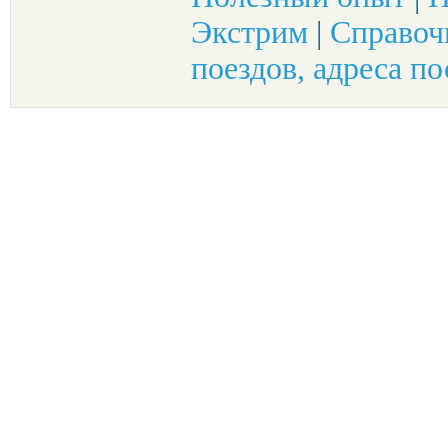
Экстрим
|
Справоч
поездов, адреса по