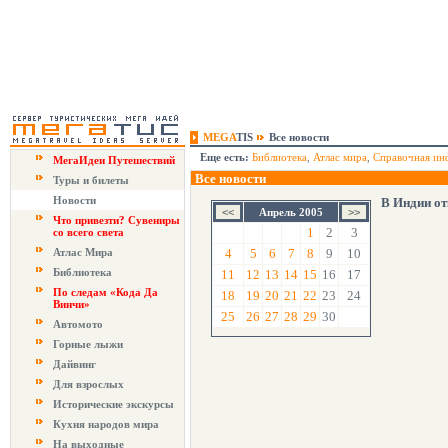
MEGA
TIS
Все новости
Еще есть:
Библиотека
,
Атлас мира
,
Справочная ин
МегаИдеи Путешествий
Все новости
Туры и билеты
Новости
В Индии от
Апрель 2005
Что привезти? Сувениры
1
2
3
со всего света
Атлас Мира
4
5
6
7
8
9
10
Библиотека
11
12
13
14
15
16
17
По следам «Кода Да
18
19
20
21
22
23
24
Винчи»
25
26
27
28
29
30
Автомото
Горные лыжи
Дайвинг
Для взрослых
Исторические экскурсы
Кухня народов мира
На выходные