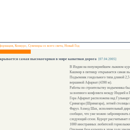
формация
,
Конкурс
,
Сувениры со всего света
,
Новый Год
крывается самая высокогорная в мире канатная дорога
[07.04.2005]
В Индии на популярнейшем лыжном куро
Кашмир в пятницу открывается самая вы
Подъемник гондольного типа длиной 2,5
вершиной Афарват (4390 м).
Работы по строительству подъемника был
за военного конфликта между Индией и 
Гора Афарват расположена над Гульмарг
Сринагара (Шринагара), летней столицы
Фарух Ахмед Шах, исполнительный дирек
сообщил, что уже можно забронировать
следующий сезон. Курорт рассчитывает 
1000 иностранных любителей горнолыжн
Отельная база курорта в этом году увели