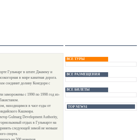
ВСЕ ТУРЫ
рте Гульмарг в штате Джамму и
ВСЕ РАЗМЕЩЕНИЯ
сокогорная в мире канатная дорога.
 км соединит долину Конгдори с
ВСЕ БИЛЕТЫ
и заморожены с 1990 по 1998 год из-
Пакистаном.
ом, находящимся в часе езды от
TOP NEWS1
 индийского Кашмира.
тор Gulmarg Development Authority,
 горнолыжный отдых в Гульмарге на
принять следующей зимой не меньше
ого спорта.
чилась на 500 номеров.