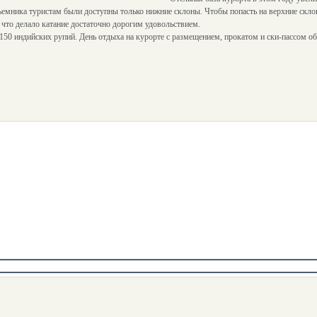
емника туристам были доступны только нижние склоны. Чтобы попасть на верхние скло
 что делало катание достаточно дорогим удовольствием.
 150 индийских рупий. День отдыха на курорте с размещением, прокатом и ски-пассом о