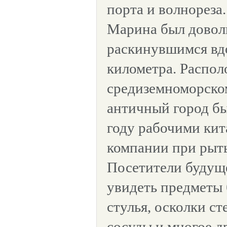
порта и волнореза.
Марина был довол
раскинувшимся вдо
километра. Распо
средиземноморско
античный город б
году рабочими кит
компании при рыть
Посетители будуще
увидеть предметы 
стулья, осколки с
сосуды и многое д