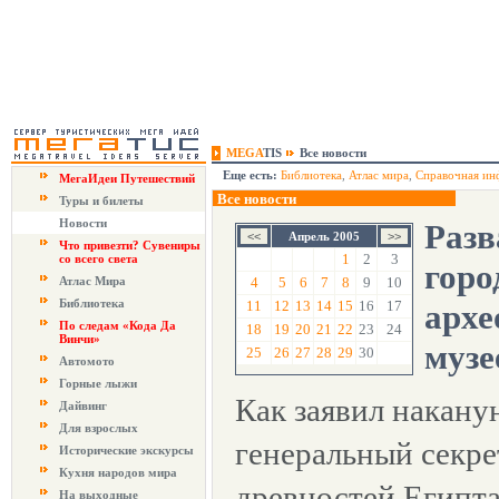
MEGA
TIS
Все новости
Еще есть:
Библиотека
,
Атлас мира
,
Справочная ин
МегаИдеи Путешествий
Все новости
Туры и билеты
Новости
Разв
Апрель 2005
Что привезти? Сувениры
1
2
3
со всего света
горо
Атлас Мира
4
5
6
7
8
9
10
Библиотека
11
12
13
14
15
16
17
архе
По следам «Кода Да
18
19
20
21
22
23
24
Винчи»
музе
25
26
27
28
29
30
Автомото
Горные лыжи
Как заявил накану
Дайвинг
Для взрослых
генеральный секре
Исторические экскурсы
Кухня народов мира
древностей Египта
На выходные