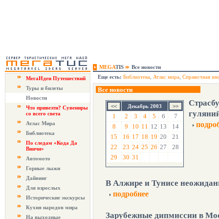
MEGA
TIS
Все новости
Еще есть:
Библиотека
,
Атлас мира
,
Справочная ин
МегаИдеи Путешествий
Туры и билеты
Все новости
Новости
Страсбу
Декабрь 2003
Что привезти? Сувениры
гуляни
со всего света
1
2
3
4
5
6
7
Атлас Мира
подро
8
9
10
11
12
13
14
Библиотека
15
16
17
18
19
20
21
По следам «Кода Да
22
23
24
25
26
27
28
Винчи»
29
30
31
Автомото
Горные лыжи
Дайвинг
В Алжире и Тунисе неожидан
Для взрослых
подробнее
Исторические экскурсы
Кухня народов мира
Зарубежные дипмиссии в Мо
На выходные