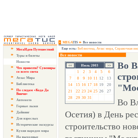
MEGA
TIS
Все новости
Еще есть:
Библиотека
,
Атлас мира
,
Справочная ин
МегаИдеи Путешествий
Все новости
Туры и билеты
Новости
Во В
Июль 2003
Что привезти? Сувениры
1
2
3
4
5
6
со всего света
стро
Атлас Мира
7
8
9
10
11
12
13
Библиотека
14
15
16
17
18
19
20
"Мо
По следам «Кода Да
21
22
23
24
25
26
27
Винчи»
28
29
30
31
Во В
Автомото
Горные лыжи
Осетия) в День ре
Дайвинг
Для взрослых
строительство нов
Исторические экскурсы
Кухня народов мира
На выходные