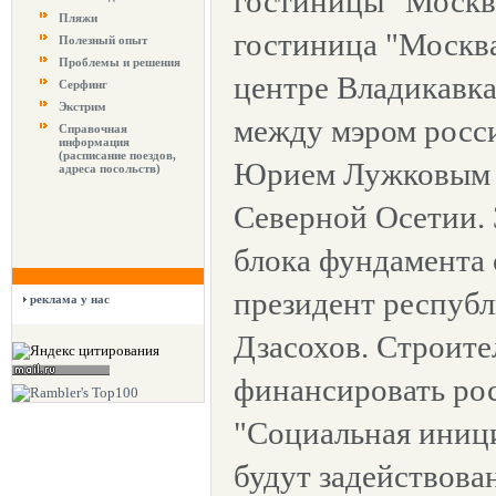
гостиницы "Москв
Пляжи
гостиница "Москва
Полезный опыт
Проблемы и решения
центре Владикавка
Серфинг
Экстрим
между мэром росс
Справочная
информация
(расписание поездов,
Юрием Лужковым 
адреса посольств)
Северной Осетии. 
блока фундамента 
президент респуб
реклама у нас
Дзасохов. Строите
финансировать ро
"Социальная иници
будут задействова