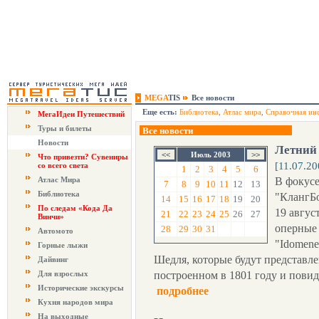
MEGA
TIS
Все новости
Еще есть:
Библиотека
,
Атлас мира
,
Справочная ин
МегаИдеи Путешествий
Туры и билеты
Все новости
Новости
Летний
Июль 2003
Что привезти? Сувениры
[11.07.20
со всего света
1
2
3
4
5
6
Атлас Мира
В фокусе
7
8
9
10
11
12
13
Библиотека
"КлангБо
14
15
16
17
18
19
20
По следам «Кода Да
19 авгус
21
22
23
24
25
26
27
Винчи»
оперные 
28
29
30
31
Автомото
"Idomen
Горные лыжи
Шедля, которые будут представле
Дайвинг
Для взрослых
построенном в 1801 году и пови
Исторические экскурсы
подробнее
Кухня народов мира
На выходные