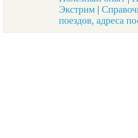
Экстрим
|
Справоч
поездов, адреса по