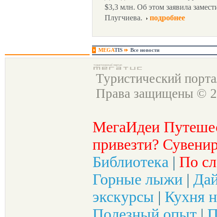
$3,3 млн. Об этом заявила замес
Плугчиева.
подробнее
MEGA
TIS
Все новости
Туристический порт
Права защищены © 2
МегаИдеи Путеше
привезти? Сувенир
Библиотека
|
По сл
Горные лыжи
|
Да
экскурсы
|
Кухня н
Полезный опыт
|
П