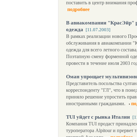
поставить в центр внимания пр
подробнее
В авиакомпании "КрасЭйр" 
одежда
[11.07.2003]
В рамках реализации нового Про
обслуживания в авиакомпании "К
одежда для всего летного состав
Поэтапную смену форменной оде
провести в течение июля 2003 го
Оман упрощает мультивизо
Представитель посольства султа
корреспонденту "ГЛ", что в поне
приняло решение упростить прав
иностранными гражданами.
по
TUI уйдет с рынка Италии
[1
Компания TUI продаст принадлеж
туроператора Alpitour и прервет 