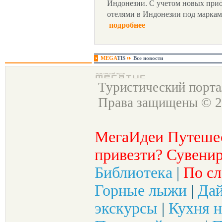
Индонезии. С учетом новых прио
отелями в Индонезии под марками S
подробнее
MEGA
TIS
Все новости
Туристический порт
Права защищены © 2
МегаИдеи Путеше
привезти? Сувенир
Библиотека
|
По сл
Горные лыжи
|
Да
экскурсы
|
Кухня н