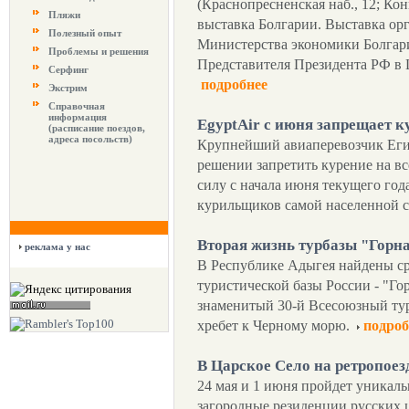
(Краснопресненская наб., 12; Кон
Пляжи
выставка Болгарии. Выставка ор
Полезный опыт
Министерства экономики Болгар
Проблемы и решения
Представителя Президента РФ в
Серфинг
подробнее
Экстрим
Справочная
информация
EgyptAir c июня запрещает к
(расписание поездов,
адреса посольств)
Крупнейший авиаперевозчик Егип
решении запретить курение на вс
силу с начала июня текущего год
курильщиков самой населенной с
Вторая жизнь турбазы "Горн
реклама у нас
В Республике Адыгея найдены ср
туристической базы России - "Го
знаменитый 30-й Всесоюзный ту
хребет к Черному морю.
подроб
В Царское Село на ретропоез
24 мая и 1 июня пройдет уникаль
загородные резиденции русских 