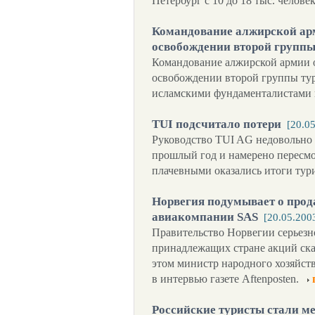
Петербург с 10 до 18 тыс. человек
Командование алжирской ар
освобождении второй группы
Командование алжирской армии 
освобождении второй группы тур
исламскими фундаменталистами 
TUI подсчитало потери
[20.0
Руководство TUI AG недовольно 
прошлый год и намерено пересмот
плачевными оказались итоги тур
Норвегия подумывает о прод
авиакомпании SAS
[20.05.200
Правительство Норвегии серьезн
принадлежащих стране акций ск
этом министр народного хозяйст
в интервью газете Aftenposten.
Российские туристы стали м