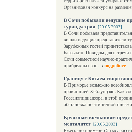
территорию пляжей убирают от му
Организован конкурс на размеще
В Сочи побывали ведущие пр
туриндустрии
[20.05.2003]
В Сочи побывала представительна
вошли ведущие представители ту
Зарубежных гостей приветствов
Барзыкин. Поводом для встречи 
Сочи совместной научно-практи
прибрежных зон.
подробнее
Границу с Китаем скоро вно
В Приморье возможно возобновле
провинцией Хейлунцзян. Как со
Госсанэпиднадзора, в этой прови
обстановка по атипичной пневм
Круизным компаниям предст
менталитет
[20.05.2003]
Ежегодно примерно 5 тыс. росси