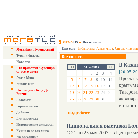
MEGA
TIS
Все новости
Еще есть:
Библиотека
,
Атлас мира
,
Справочная ин
МегаИдеи Путешествий
Туры и билеты
Все новости
Новости
В Казан
Май 2003
Что привезти? Сувениры
[20.05.20
со всего света
1
2
3
4
Атлас Мира
Проект к
5
6
7
8
9
10
11
Библиотека
крытым а
12
13
14
15
16
17
18
По следам «Кода Да
Татарста
19
20
21
22
23
24
25
Винчи»
аквапарк
26
27
28
29
30
31
Автомото
и станет
Горные лыжи
подробнее
Дайвинг
Для взрослых
Исторические экскурсы
Национальная выставка Бол
Кухня народов мира
С 21 по 23 мая 2003г. в Центре 
На выходные