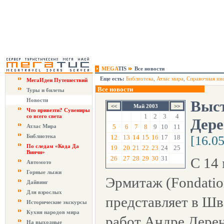
MEGA
TIS
Все новости
Еще есть:
Библиотека
,
Атлас мира
,
Справочная ин
МегаИдеи Путешествий
Все новости
Туры и билеты
Новости
Выст
Май 2003
Что привезти? Сувениры
1
2
3
4
со всего света
Дер
Атлас Мира
5
6
7
8
9
10
11
Библиотека
12
13
14
15
16
17
18
[16.0
По следам «Кода Да
19
20
21
22
23
24
25
Винчи»
26
27
28
29
30
31
С 14
Автомото
Горные лыжи
Эрмитаж (Fondation
Дайвинг
Для взрослых
представляет в Ш
Исторические экскурсы
Кухня народов мира
работ Андре Дерен
На выходные