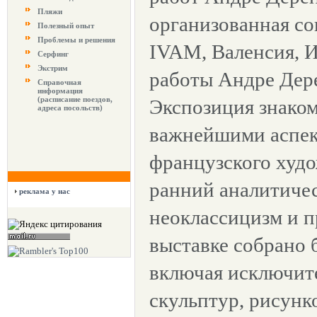
Пляжи
организованная со
Полезный опыт
Проблемы и решения
IVAM, Валенсия, И
Серфинг
Экстрим
работы Андре Дере
Справочная
информация
(расписание поездов,
Экспозиция знаком
адреса посольств)
важнейшими аспек
французского худо
ранний аналитиче
реклама у нас
неоклассицизм и 
выставке собрано б
включая исключит
скульптур, рисунк