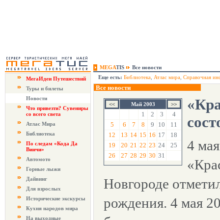
MEGA
TIS
Все новости
Еще есть:
Библиотека
,
Атлас мира
,
Справочная ин
МегаИдеи Путешествий
Все новости
Туры и билеты
Новости
«Кра
Май 2003
Что привезти? Сувениры
1
2
3
4
со всего света
сост
Атлас Мира
5
6
7
8
9
10
11
Библиотека
12
13
14
15
16
17
18
4 ма
По следам «Кода Да
19
20
21
22
23
24
25
Винчи»
26
27
28
29
30
31
Автомото
«Кра
Горные лыжи
Дайвинг
Новгороде отметил
Для взрослых
рождения. 4 мая 20
Исторические экскурсы
Кухня народов мира
На выходные