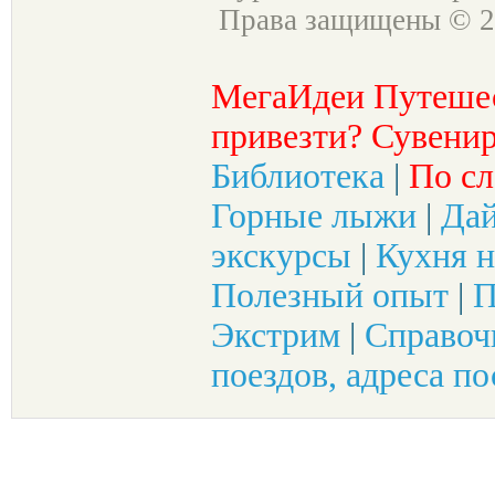
Права защищены © 2
МегаИдеи Путеше
привезти? Сувенир
Библиотека
|
По сл
Горные лыжи
|
Да
экскурсы
|
Кухня н
Полезный опыт
|
П
Экстрим
|
Справоч
поездов, адреса по