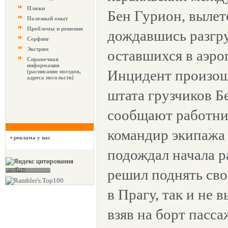
Пляжи
Бен Гурион, вылет
Полезный опыт
Проблемы и решения
дождавшись разгр
Серфинг
Экстрим
оставшихся в аэро
Справочная
информация
Инцидент произош
(расписание поездов,
адреса посольств)
штата грузчиков Б
сообщают работни
командир экипажа 
реклама у нас
подождал начала ра
решил поднять сво
в Прагу, так и не 
взяв на борт пасс