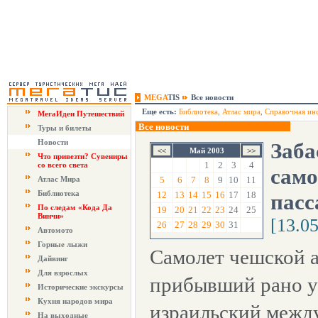
MEGA
TIS
Все новости
Еще есть:
Библиотека
,
Атлас мира
,
Справочная ин
МегаИдеи Путешествий
Все новости
Туры и билеты
Новости
Заба
Май 2003
Что привезти? Сувениры
1
2
3
4
со всего света
само
Атлас Мира
5
6
7
8
9
10
11
Библиотека
12
13
14
15
16
17
18
пас
По следам «Кода Да
19
20
21
22
23
24
25
Винчи»
[13.0
26
27
28
29
30
31
Автомото
Горные лыжи
Самолет чешской 
Дайвинг
Для взрослых
прибывший рано у
Исторические экскурсы
Кухня народов мира
израильский межд
На выходные