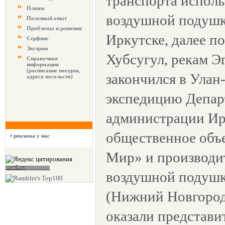
транспорта исполь
Пляжи
воздушной подушке
Полезный опыт
Проблемы и решения
Иркутске, далее по
Серфинг
Экстрим
Хубсугул, рекам Эг
Справочная
информация
(расписание поездов,
закончился в Улан
адреса посольств)
экспедицию Депар
администрации Ир
общественное объ
реклама у нас
Мир» и производит
воздушной подуш
(Нижний Новгоро
оказали представи