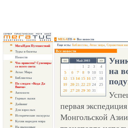
MEGA
TIS
Все новости
Еще есть:
Библиотека
,
Атлас мира
,
Справочная ин
МегаИдеи Путешествий
Все новости
Туры и билеты
Новости
Уник
Май 2003
Что привезти? Сувениры
1
2
3
4
со всего света
на 
Атлас Мира
5
6
7
8
9
10
11
Библиотека
12
13
14
15
16
17
18
под
По следам «Кода Да
19
20
21
22
23
24
25
Винчи»
26
27
28
29
30
31
Успе
Автомото
Горные лыжи
первая экспедиция
Дайвинг
Для взрослых
Монгольской Азии,
Исторические экскурсы
Кухня народов мира
На выходные