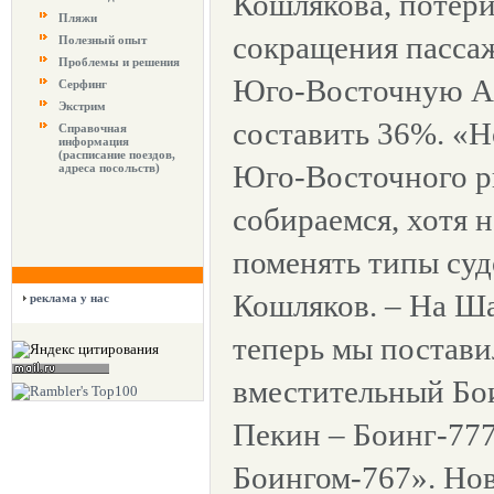
Кошлякова, потери
Пляжи
сокращения пасса
Полезный опыт
Проблемы и решения
Юго-Восточную А
Серфинг
Экстрим
составить 36%. «Н
Справочная
информация
(расписание поездов,
Юго-Восточного р
адреса посольств)
собираемся, хотя 
поменять типы судо
Кошляков. – На Ша
реклама у нас
теперь мы постави
вместительный Бои
Пекин – Боинг-77
Боингом-767». Но