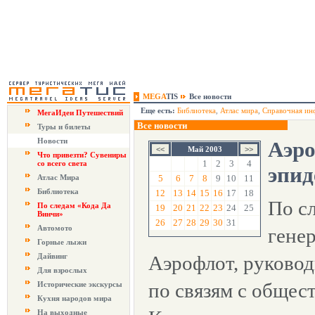
MEGA
TIS
Все новости
Еще есть:
Библиотека
,
Атлас мира
,
Справочная ин
МегаИдеи Путешествий
Все новости
Туры и билеты
Новости
Аэро
Май 2003
Что привезти? Сувениры
1
2
3
4
со всего света
эпи
Атлас Мира
5
6
7
8
9
10
11
Библиотека
12
13
14
15
16
17
18
По с
По следам «Кода Да
19
20
21
22
23
24
25
Винчи»
26
27
28
29
30
31
Автомото
гене
Горные лыжи
Дайвинг
Аэрофлот, руково
Для взрослых
по связям с общес
Исторические экскурсы
Кухня народов мира
На выходные