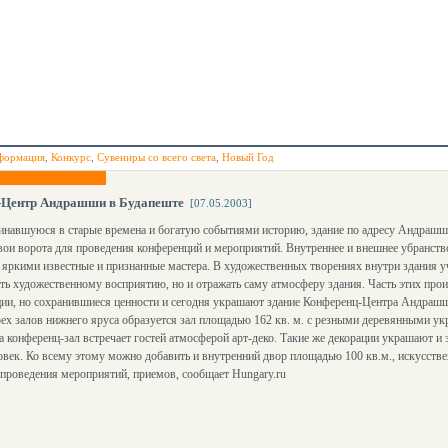
формация
,
Конкурс
,
Сувениры со всего света
,
Новый Год
-Центр Андрашши в Будапеште
[07.05.2003]
навшуюся в старые времена и богатую событиями историю, здание по адресу Андрашши 
вои ворота для проведения конференций и мероприятий. Внутреннее и внешнее убранств
яркими известные и признанные мастера. В художественных творениях внутри здания у
ть художественному восприятию, но и отражать саму атмосферу здания. Часть этих про
ции, но сохранившиеся ценности и сегодня украшают здание Конференц-Центра Андраш
ех залов нижнего яруса образуется зал площадью 162 кв. м. с резными деревянными у
 а конференц-зал встречает гостей атмосферой арт-деко. Такие же декорации украшают и
овек. Ко всему этому можно добавить и внутренний двор площадью 100 кв.м., искусств
проведения мероприятий, приемов, сообщает Hungary.ru