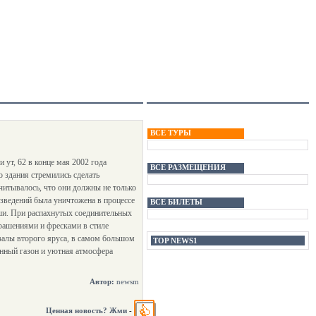
ВСЕ ТУРЫ
ут, 62 в конце мая 2002 года
ВСЕ РАЗМЕЩЕНИЯ
о здания стремились сделать
читывалось, что они должны не только
изведений была уничтожена в процессе
ВСЕ БИЛЕТЫ
ши. При распахнутых соединительных
крашениями и фресками в стиле
 залы второго яруса, в самом большом
TOP NEWS1
енный газон и уютная атмосфера
Автор:
newsm
Ценная новость? Жми
-