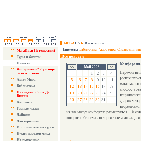
MEGA
TIS
Все новости
Еще есть:
Библиотека
,
Атлас мира
,
Справочная ин
МегаИдеи Путешествий
Все новости
Туры и билеты
Новости
Конференц
Май 2003
Что привезти? Сувениры
Пережив начи
1
2
3
4
со всего света
распахнуло с
Атлас Мира
5
6
7
8
9
10
11
максимально 
Библиотека
12
13
14
15
16
17
18
способствова
По следам «Кода Да
19
20
21
22
23
24
25
национализа
Винчи»
26
27
28
29
30
31
дверях четыр
Автомото
неоренесанс,
Горные лыжи
из них могут комфортно разместиться 110 чел
Дайвинг
которого обеспечивают приятные условия для 
Для взрослых
Исторические экскурсы
Кухня народов мира
На выходные