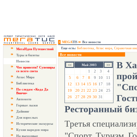
MEGA
TIS
Все новости
Еще есть:
Библиотека
,
Атлас мира
,
Справочная ин
МегаИдеи Путешествий
Все новости
Туры и билеты
Новости
В Х
Май 2003
Что привезти? Сувениры
1
2
3
4
со всего света
прой
Атлас Мира
5
6
7
8
9
10
11
Библиотека
12
13
14
15
16
17
18
"Спо
По следам «Кода Да
19
20
21
22
23
24
25
Винчи»
Гост
26
27
28
29
30
31
Автомото
Горные лыжи
Ресторанный би
Дайвинг
Для взрослых
Третья специализи
Исторические экскурсы
Кухня народов мира
"Спорт. Туризм. Г
На выходные