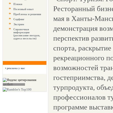
Пляжи
Ресторанный бизне
Полезный опыт
Проблемы и решения
мая в Ханты-Манси
Серфинг
Экстрим
демонстрация воз
Справочная
информация
(расписание поездов,
перспектив развит
адреса посольств)
спорта, раскрытие
рекреационного по
возможностей тра
реклама у нас
гостеприимства, д
турпродукта, объе
профессионалов ту
программе выставк