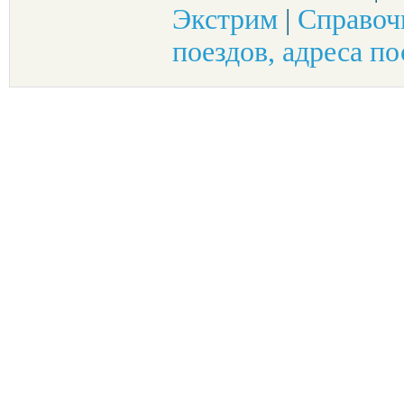
Экстрим
|
Справоч
поездов, адреса по