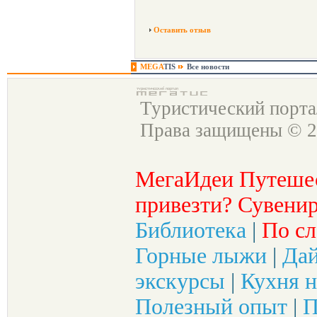
Оставить отзыв
MEGA
TIS
Все новости
Туристический порт
Права защищены © 2
МегаИдеи Путеше
привезти? Сувенир
Библиотека
|
По сл
Горные лыжи
|
Да
экскурсы
|
Кухня н
Полезный опыт
|
П