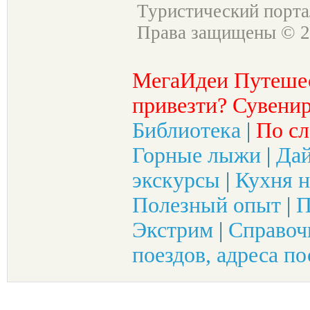
Туристический порт
Права защищены © 2
МегаИдеи Путеше
привезти? Сувенир
Библиотека
|
По сл
Горные лыжи
|
Да
экскурсы
|
Кухня н
Полезный опыт
|
П
Экстрим
|
Справоч
поездов, адреса по