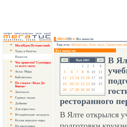
MEGA
TIS
Все новости
Еще есть:
Библиотека
,
Атлас мира
,
Справочная ин
МегаИдеи Путешествий
Все новости
Туры и билеты
Новости
В Ял
Май 2003
Что привезти? Сувениры
1
2
3
4
со всего света
учеб
Атлас Мира
5
6
7
8
9
10
11
Библиотека
12
13
14
15
16
17
18
подг
По следам «Кода Да
19
20
21
22
23
24
25
Винчи»
гост
26
27
28
29
30
31
Автомото
Горные лыжи
ресторанного пе
Дайвинг
Для взрослых
В Ялте открылся у
Исторические экскурсы
Кухня народов мира
подготовки круизн
На выходные