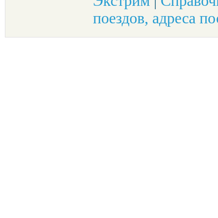
Экстрим
|
Справоч
поездов, адреса по