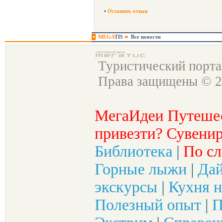
Оставить отзыв
MEGA
TIS
Все новости
Туристический порт
Права защищены © 2
МегаИдеи Путеше
привезти? Сувенир
Библиотека
|
По сл
Горные лыжи
|
Да
экскурсы
|
Кухня н
Полезный опыт
|
П