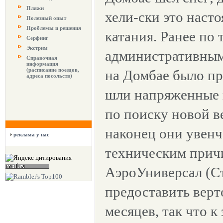
Пляжи
хели-ски это наст
Полезный опыт
Проблемы и решения
катания. Ранее по
Серфинг
Экстрим
административным
Справочная
информация
(расписание поездов,
на Домбае было пр
адреса посольств)
шли напряженные 
по поиску новой в
наконец они увенч
реклама у нас
техническим прич
АэроУниверсал (Ст
предоставить верт
месяцев, так что 