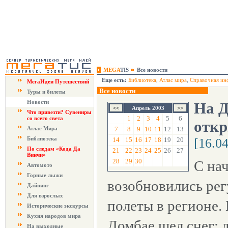
MEGA
TIS
Все новости
Еще есть:
Библиотека
,
Атлас мира
,
Справочная ин
МегаИдеи Путешествий
Все новости
Туры и билеты
Новости
На Д
Апрель 2003
Что привезти? Сувениры
1
2
3
4
5
6
со всего света
откр
Атлас Мира
7
8
9
10
11
12
13
Библиотека
14
15
16
17
18
19
20
[16.0
По следам «Кода Да
21
22
23
24
25
26
27
Винчи»
28
29
30
С нач
Автомото
Горные лыжи
возобновились ре
Дайвинг
Для взрослых
полеты в регионе.
Исторические экскурсы
Кухня народов мира
Домбае шел снег; 
На выходные