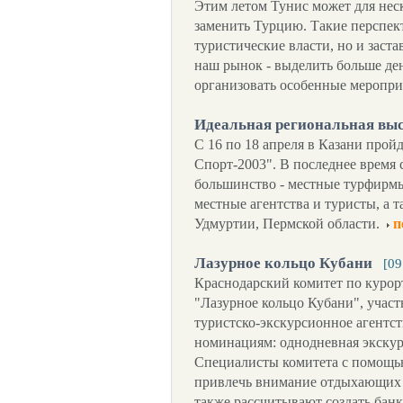
Этим летом Тунис может для нес
заменить Турцию. Такие перспек
туристические власти, но и заст
наш рынок - выделить больше де
организовать особенные меропри
Идеальная региональная вы
С 16 по 18 апреля в Казани прой
Спорт-2003". В последнее время с
большинство - местные турфирмы
местные агентства и туристы, а 
Удмуртии, Пермской области.
п
Лазурное кольцо Кубани
[09
Краснодарский комитет по курор
"Лазурное кольцо Кубани", участ
туристско-экскурсионное агентст
номинациям: однодневная экску
Специалисты комитета с помощь
привлечь внимание отдыхающих к
также рассчитывают создать бан