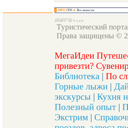
MEGA
TIS
Все новости
Туристический порт
Права защищены © 2
МегаИдеи Путеше
привезти? Сувенир
Библиотека
|
По сл
Горные лыжи
|
Да
экскурсы
|
Кухня н
Полезный опыт
|
П
Экстрим
|
Справоч
поездов, адреса по