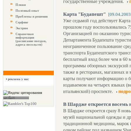
государственные учреждения.
Пляжи
Полезный опыт
Карта "Будапешт"
[09.04.2003
Проблемы и решения
Уже седьмой год действует Карта
Серфинг
прошлом году воспользовались 7
Экстрим
Организацией по оказанию турис
Справочная
информация
Департамента Будапешта туристи
(расписание поездов,
адреса посольств)
неограниченное пользование сре
транспорта Будапештского транс
бесплатный вход более чем в 60 м
программы обзорных экскурсий по
также в ресторанах, магазинах и
карты получают информацию о бо
реклама у нас
издаваемом на четырех языках (в
итальянский) проспекте.
подро
В Шардже откроется восемь 
В Шардже откроется сразу 8 новы
музей национальной одежды и др
традиционной медицины, марок и 
одном районе под названием Sharj