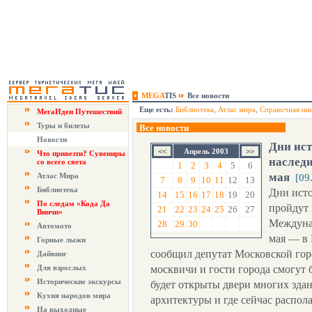
MEGA
TIS
Все новости
Еще есть:
Библиотека
,
Атлас мира
,
Справочная ин
МегаИдеи Путешествий
Туры и билеты
Все новости
Новости
Дни ист
Апрель 2003
Что привезти? Сувениры
наследи
со всего света
1
2
3
4
5
6
мая
Атлас Мира
[09
7
8
9
10
11
12
13
Библиотека
Дни исто
14
15
16
17
18
19
20
По следам «Кода Да
пройдут 
21
22
23
24
25
26
27
Винчи»
Междуна
28
29
30
Автомото
мая — в
Горные лыжи
сообщил депутат Московской го
Дайвинг
Для взрослых
москвичи и гости города смогут 
Исторические экскурсы
будет открыты двери многих зда
Кухня народов мира
архитектуры и где сейчас распол
На выходные