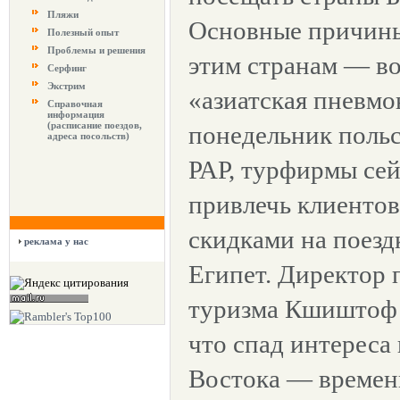
Пляжи
Основные причины
Полезный опыт
Проблемы и решения
этим странам — во
Серфинг
Экстрим
«азиатская пневмо
Справочная
информация
(расписание поездов,
понедельник поль
адреса посольств)
РАР, турфирмы се
привлечь клиентов
скидками на поезд
реклама у нас
Египет. Директор 
туризма Кшиштоф 
что спад интереса
Востока — временн