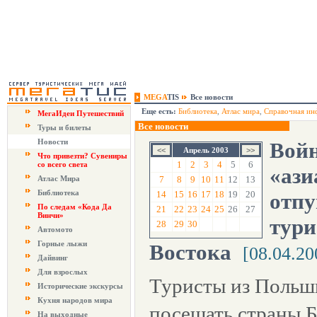
MEGA
TIS
Все новости
Еще есть:
Библиотека
,
Атлас мира
,
Справочная ин
МегаИдеи Путешествий
Все новости
Туры и билеты
Новости
Войн
Апрель 2003
Что привезти? Сувениры
1
2
3
4
5
6
со всего света
«ази
Атлас Мира
7
8
9
10
11
12
13
Библиотека
14
15
16
17
18
19
20
отпу
По следам «Кода Да
21
22
23
24
25
26
27
Винчи»
тури
28
29
30
Автомото
Горные лыжи
Востока
[08.04.20
Дайвинг
Для взрослых
Туристы из Польш
Исторические экскурсы
Кухня народов мира
посещать страны Б
На выходные