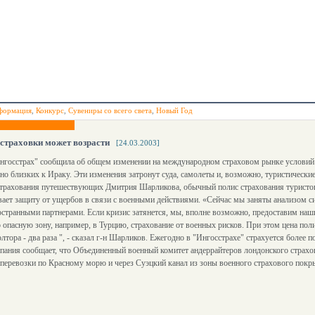
формация
,
Конкурс
,
Сувениры со всего света
,
Новый Год
страховки может возрасти
[24.03.2003]
нгосстрах" сообщила об общем изменении на международном страховом рынке условий с
но близких к Ираку. Эти изменения затронут суда, самолеты и, возможно, туристически
страхования путешествующих Дмитрия Шарликова, обычный полис страхования туристов
ает защиту от ущербов в связи с военными действиями. «Сейчас мы заняты анализом с
остранными партнерами. Если кризис затянется, мы, вполне возможно, предоставим на
 опасную зону, например, в Турцию, страхование от военных рисков. При этом цена по
олтора - два раза ", - сказал г-н Шарликов. Ежегодно в "Ингосстрахе" страхуется боле
пания сообщает, что Объединенный военный комитет андеррайтеров лондонского страхов
 перевозки по Красному морю и через Суэцкий канал из зоны военного страхового пок