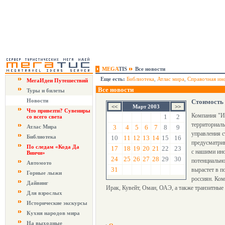
MEGA
TIS
Все новости
Еще есть:
Библиотека
,
Атлас мира
,
Справочная ин
МегаИдеи Путешествий
Все новости
Туры и билеты
Новости
Стоимость 
Март 2003
Что привезти? Сувениры
Компания "И
1
2
со всего света
территориаль
Атлас Мира
3
4
5
6
7
8
9
управления 
Библиотека
10
11
12
13
14
15
16
предусматрив
По следам «Кода Да
17
18
19
20
21
22
23
с нашими ин
Винчи»
24
25
26
27
28
29
30
потенциально
Автомото
31
вырастет в п
Горные лыжи
россиян. Ком
Дайвинг
Ирак, Кувейт, Оман, ОАЭ, а также транзитные
Для взрослых
Исторические экскурсы
Кухня народов мира
На выходные