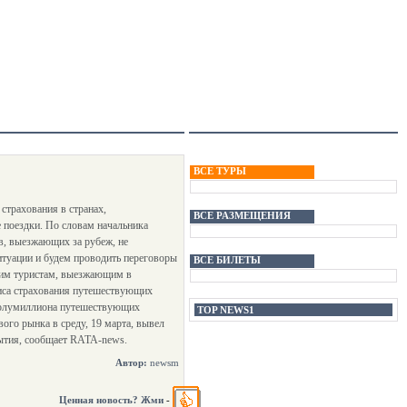
ВСЕ ТУРЫ
трахования в странах,
ВСЕ РАЗМЕЩЕНИЯ
е поездки. По словам начальника
, выезжающих за рубеж, не
итуации и будем проводить переговоры
ВСЕ БИЛЕТЫ
шим туристам, выезжающим в
лиса страхования путешествующих
е полумиллиона путешествующих
TOP NEWS1
ого рынка в среду, 19 марта, вывел
рытия, сообщает RATA-news.
Автор:
newsm
Ценная новость? Жми
-