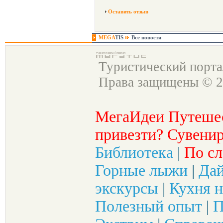
Оставить отзыв
MEGA
TIS
Все новости
Туристический порт
Права защищены © 2
МегаИдеи Путеше
привезти? Сувенир
Библиотека
|
По сл
Горные лыжи
|
Да
экскурсы
|
Кухня н
Полезный опыт
|
П