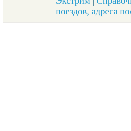
Экстрим
|
Справоч
поездов, адреса по