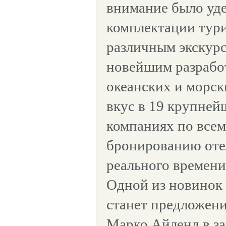
внимание было уд
комплектации тур
различным экскур
новейшим разрабо
океанских и морск
вкус в 19 крупне
компаниях по всем
бронированию оте
реального времен
Одной из новинок 
станет предложени
Марко Айленд в за