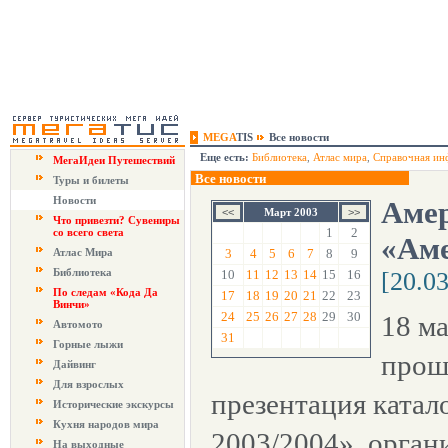
MEGA
TIS
Все новости
Еще есть:
Библиотека
,
Атлас мира
,
Справочная ин
МегаИдеи Путешествий
Все новости
Туры и билеты
Новости
Амер
Март 2003
Что привезти? Сувениры
1
2
со всего света
«Ам
Атлас Мира
3
4
5
6
7
8
9
Библиотека
10
11
12
13
14
15
16
[20.0
По следам «Кода Да
17
18
19
20
21
22
23
Винчи»
24
25
26
27
28
29
30
18 м
Автомото
31
Горные лыжи
прош
Дайвинг
Для взрослых
презентация катал
Исторические экскурсы
Кухня народов мира
2003/2004», орган
На выходные