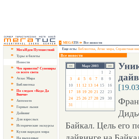
MEGA
TIS
Все новости
Еще есть:
Библиотека
,
Атлас мира
,
Справочная ин
МегаИдеи Путешествий
Все новости
Туры и билеты
Новости
Уник
Март 2003
Что привезти? Сувениры
1
2
со всего света
дайв
Атлас Мира
3
4
5
6
7
8
9
Библиотека
10
11
12
13
14
15
16
[19.0
По следам «Кода Да
17
18
19
20
21
22
23
Винчи»
24
25
26
27
28
29
30
Фран
Автомото
31
Горные лыжи
Дидь
Дайвинг
Для взрослых
Байкал. Цель его п
Исторические экскурсы
Кухня народов мира
дайвинге на Байкал
На выходные