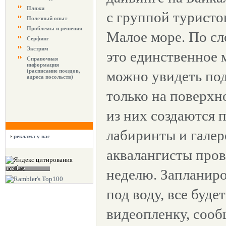
Пляжи
с группой туристо
Полезный опыт
Проблемы и решения
Малое море. По сл
Серфинг
Экстрим
это единственное м
Справочная
информация
(расписание поездов,
можно увидеть по
адреса посольств)
только на поверхн
из них создаются 
лабиринты и галер
реклама у нас
аквалангисты про
неделю. Запланир
под воду, все буде
видеопленку, со