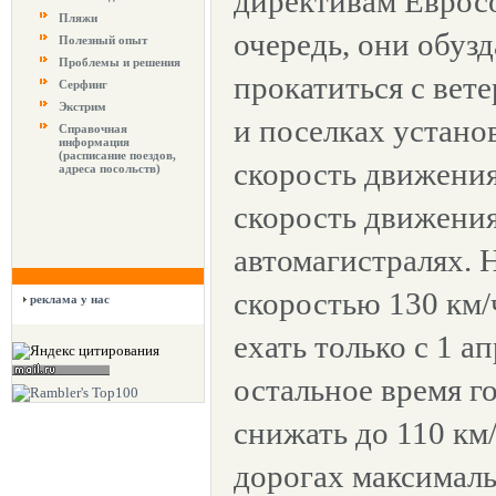
директивам Еврос
Пляжи
очередь, они обуз
Полезный опыт
Проблемы и решения
прокатиться с вете
Серфинг
Экстрим
и поселках устано
Справочная
информация
(расписание поездов,
скорость движения
адреса посольств)
скорость движени
автомагистралях. 
скоростью 130 км/
реклама у нас
ехать только с 1 ап
остальное время г
снижать до 110 км
дорогах максималь