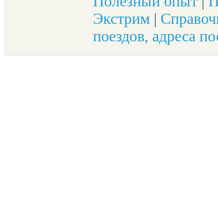
Полезный опыт
|
П
Экстрим
|
Справоч
поездов, адреса по