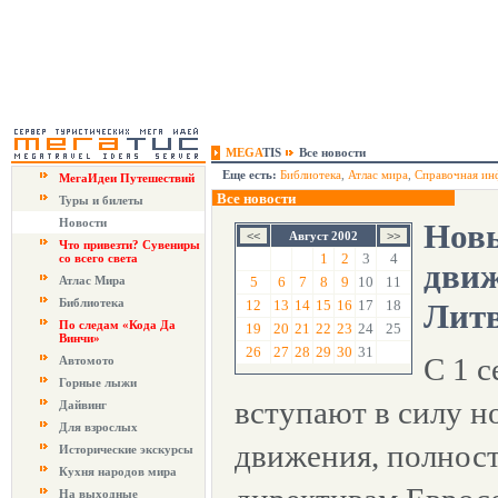
MEGA
TIS
Все новости
Еще есть:
Библиотека
,
Атлас мира
,
Справочная ин
МегаИдеи Путешествий
Все новости
Туры и билеты
Новости
Нов
Август 2002
Что привезти? Сувениры
1
2
3
4
со всего света
движ
Атлас Мира
5
6
7
8
9
10
11
Библиотека
12
13
14
15
16
17
18
Лит
По следам «Кода Да
19
20
21
22
23
24
25
Винчи»
26
27
28
29
30
31
С 1 с
Автомото
Горные лыжи
вступают в силу н
Дайвинг
Для взрослых
движения, полнос
Исторические экскурсы
Кухня народов мира
На выходные