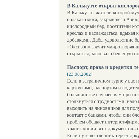
В Калькутте открыт кислор
В Калькутте, жители которой муч
облака» смога, закрывшего Азию,
кислородный бар, посетители кот
креслах и наслаждаться, вдыхая
добавками. Дабы удовольствие б
«Оксизон» звучит умиротворяюща
открыться, завоевало бешеную п
Паспорт, права и кредитки т
[23.08.2002]
Если в заграничном турне у вас 
карточками, паспортом и водител
большинстве случаев вам при по
столкнуться с трудностями: надо
выходить на чиновников для пол
контакт с банками, чтобы они бл
проблем обещает интернет-фирма
хранит копии всех документов - о
Если путешественник теряет доку