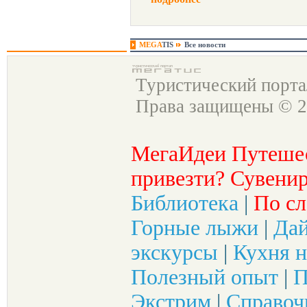
MEGA
TIS
Все новости
Туристический порт
Права защищены © 2
МегаИдеи Путеше
привезти? Сувенир
Библиотека
|
По сл
Горные лыжи
|
Да
экскурсы
|
Кухня н
Полезный опыт
|
П
Экстрим
|
Справоч