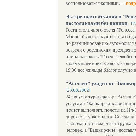
воспользоваться копиями.
подр
Экстренная ситуация в "Рен
постояльцами без паники
[2
Гости столичного отеля "Ренесс
Mariott, были эвакуированы на дв
по разминированию автомобиля у
встречи с российским президент
припарковалась "Газель", якобы н
злоумышленника удалось уговори
19:30 все жильцы благополучно в
"Астэлит" уходит от "Башки
[23.08.2002]
24 августа туроператор "Астэлит
услугами "Башкирских авиалиний"
начнет выполнять полеты на Ил-8
директор туркомпании Светлана 
заключается в том, что загрузка
человек, а "Башкирские" достав