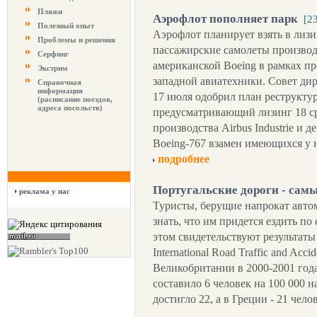
Пляжи
Аэрофлот пополняет парк
[2
Полезный опыт
Аэрофлот планирует взять в лизин
Проблемы и решения
пассажирские самолеты производ
Серфинг
американской Boeing в рамках п
Экстрим
западной авиатехники. Совет ди
Справочная
информация
17 июля одобрил план реструкту
(расписание поездов,
адреса посольств)
предусматривающий лизинг 18 с
производства Airbus Industrie и 
Boeing-767 взамен имеющихся у 
подробнее
Португальские дороги - самы
реклама у нас
Туристы, берущие напрокат авто
знать, что им придется ездить п
этом свидетельствуют результаты
International Road Traffic and Acci
Великобритании в 2000-2001 год
составило 6 человек на 100 000 н
достигло 22, а в Греции - 21 чело