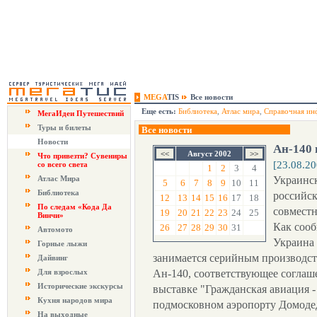
MEGA
TIS
Все новости
Еще есть:
Библиотека
,
Атлас мира
,
Справочная ин
МегаИдеи Путешествий
Туры и билеты
Все новости
Новости
Ан-140 
Август 2002
Что привезти? Сувениры
[23.08.20
со всего света
1
2
3
4
Атлас Мира
Украинск
5
6
7
8
9
10
11
Библиотека
российск
12
13
14
15
16
17
18
По следам «Кода Да
совместн
19
20
21
22
23
24
25
Винчи»
Как соо
26
27
28
29
30
31
Автомото
Украина 
Горные лыжи
занимается серийным производст
Дайвинг
Для взрослых
Ан-140, соответствующее соглаш
Исторические экскурсы
выставке "Гражданская авиация - 
Кухня народов мира
подмосковном аэропорту Домоде
На выходные