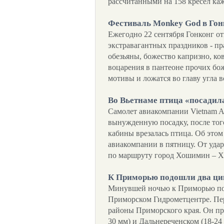
рассчитанными на 158 кресел ка
Фестиваль Monkey God в Гон
Ежегодно 22 сентября Гонконг от
экстравагантных праздников - пр
обезьяны, божество капризно, ко
воцарения в пантеоне прочих бож
мотивы и ложатся во главу угла 
Во Вьетнаме птица «посадил
Самолет авиакомпании Vietnam Ai
вынужденную посадку, после того,
кабины врезалась птица. Об это
авиакомпании в пятницу. От удар
по маршруту город Хошимин – 
К Приморью подошли два ци
Минувшей ночью к Приморью по
Приморском Гидрометцентре. Пе
районы Приморского края. Он пр
30 мм) и Дальнереченском (18-24