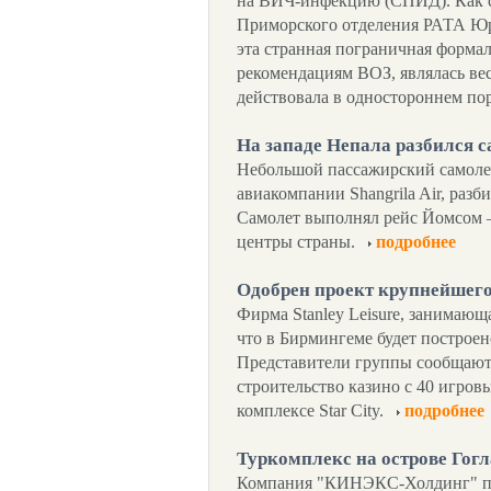
на ВИЧ-инфекцию (СПИД). Как 
Приморского отделения РАТА Юр
эта странная пограничная формал
рекомендациям ВОЗ, являлась ве
действовала в одностороннем по
На западе Непала разбился с
Небольшой пассажирский самолет
авиакомпании Shangrila Air, разби
Самолет выполнял рейс Йомсом –
центры страны.
подробнее
Одобрен проект крупнейшего
Фирма Stanley Leisure, занимающ
что в Бирмингеме будет построен
Представители группы сообщают,
строительство казино с 40 игро
комплексе Star City.
подробнее
Туркомплекс на острове Гог
Компания "КИНЭКС-Холдинг" пр