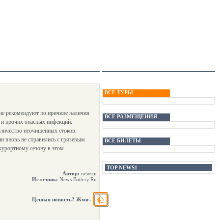
ВСЕ ТУРЫ
 не рекомендуют по причине наличия
ВСЕ РАЗМЕЩЕНИЯ
 и прочих опасных инфекций.
оличество неочищенных стоков.
и вновь не справились с грязевым
ВСЕ БИЛЕТЫ
курортному сезону в этом
TOP NEWS1
Автор:
newsm
Источник:
News.Battery.Ru
Ценная новость? Жми
-