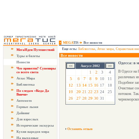
MEGA
TIS
Все новости
Еще есть:
Библиотека
,
Атлас мира
,
Справочная ин
МегаИдеи Путешествий
Все новости
Туры и билеты
Новости
Одесса: в 
Август 2002
Что привезти? Сувениры
В Одессе на 
1
2
3
4
со всего света
различных ин
Атлас Мира
5
6
7
8
9
10
11
Подобное заг
Библиотека
12
13
14
15
16
17
18
Очистные соо
По следам «Кода Да
19
20
21
22
23
24
25
потоком. Так
Винчи»
26
27
28
29
30
31
черноморско
Автомото
Горные лыжи
Дайвинг
Для взрослых
Исторические экскурсы
Оставить отзыв
Кухня народов мира
На выходные