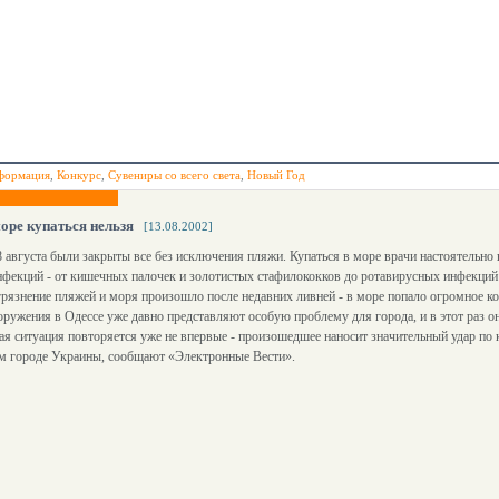
формация
,
Конкурс
,
Сувениры со всего света
,
Новый Год
море купаться нельзя
[13.08.2002]
8 августа были закрыты все без исключения пляжи. Купаться в море врачи настоятельно
фекций - от кишечных палочек и золотистых стафилококков до ротавирусных инфекций
рязнение пляжей и моря произошло после недавних ливней - в море попало огромное к
ружения в Одессе уже давно представляют особую проблему для города, и в этот раз он
ая ситуация повторяется уже не впервые - произошедшее наносит значительный удар по 
м городе Украины, сообщают «Электронные Вести».