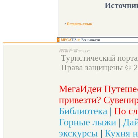
Источни
Оставить отзыв
MEGA
TIS
Все новости
Туристический порт
Права защищены © 2
МегаИдеи Путеше
привезти? Сувенир
Библиотека
|
По сл
Горные лыжи
|
Да
экскурсы
|
Кухня н