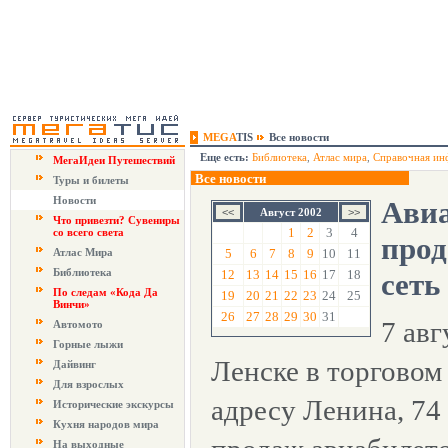
MEGA
TIS
Все новости
Еще есть:
Библиотека
,
Атлас мира
,
Справочная ин
МегаИдеи Путешествий
Все новости
Туры и билеты
Новости
Ави
Август 2002
Что привезти? Сувениры
1
2
3
4
со всего света
прод
Атлас Мира
5
6
7
8
9
10
11
Библиотека
12
13
14
15
16
17
18
сеть
По следам «Кода Да
19
20
21
22
23
24
25
Винчи»
26
27
28
29
30
31
7 авг
Автомото
Горные лыжи
Ленске в торговом
Дайвинг
Для взрослых
адресу Ленина, 74
Исторические экскурсы
Кухня народов мира
На выходные