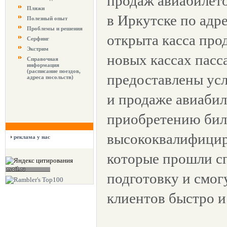
продаж авиабилето
Пляжи
в Иркутске по адре
Полезный опыт
Проблемы и решения
открыта касса про
Серфинг
Экстрим
новых кассах пасс
Справочная
информация
(расписание поездов,
предоставлены ус
адреса посольств)
и продаже авиабил
приобретению бил
высококвалифицир
реклама у нас
которые прошли с
подготовку и смог
клиентов быстро и