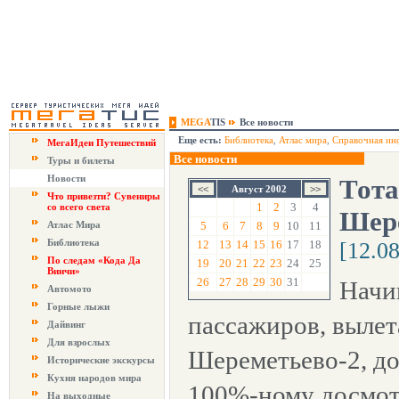
MEGA
TIS
Все новости
Еще есть:
Библиотека
,
Атлас мира
,
Справочная ин
МегаИдеи Путешествий
Все новости
Туры и билеты
Новости
Тота
Август 2002
Что привезти? Сувениры
1
2
3
4
со всего света
Шере
Атлас Мира
5
6
7
8
9
10
11
Библиотека
12
13
14
15
16
17
18
[12.0
По следам «Кода Да
19
20
21
22
23
24
25
Винчи»
26
27
28
29
30
31
Начин
Автомото
Горные лыжи
пассажиров, выле
Дайвинг
Для взрослых
Шереметьево-2, до
Исторические экскурсы
Кухня народов мира
100%-ному досмот
На выходные