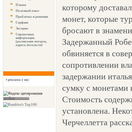
которому доставал
Пляжи
Полезный опыт
монет, которые ту
Проблемы и решения
Серфинг
бросают в знамени
Экстрим
Справочная
информация
Задержанный Робе
(расписание поездов,
адреса посольств)
обвиняется в сове
сопротивлении вла
задержании италья
реклама у нас
сумку с монетами в
Стоимость содерж
установлена. Некот
Черчеллетта расск