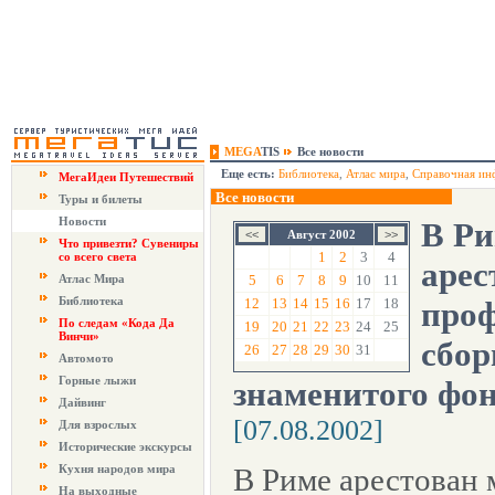
MEGA
TIS
Все новости
Еще есть:
Библиотека
,
Атлас мира
,
Справочная ин
МегаИдеи Путешествий
Все новости
Туры и билеты
Новости
В Ри
Август 2002
Что привезти? Сувениры
1
2
3
4
со всего света
арес
Атлас Мира
5
6
7
8
9
10
11
Библиотека
12
13
14
15
16
17
18
проф
По следам «Кода Да
19
20
21
22
23
24
25
Винчи»
сбор
26
27
28
29
30
31
Автомото
Горные лыжи
знаменитого фо
Дайвинг
[07.08.2002]
Для взрослых
Исторические экскурсы
Кухня народов мира
В Риме арестован 
На выходные