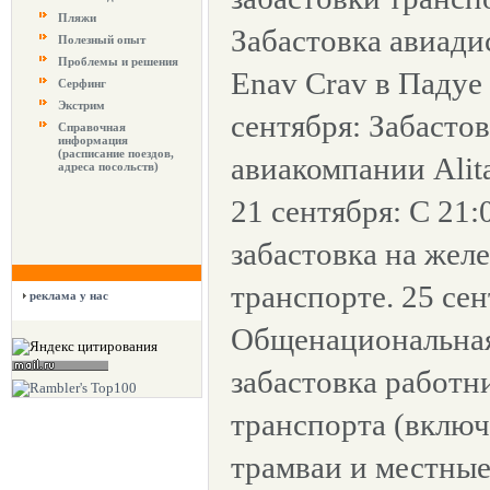
Пляжи
Забастовка авиад
Полезный опыт
Проблемы и решения
Enav Crav в Падуе 
Серфинг
Экстрим
сентября: Забасто
Справочная
информация
(расписание поездов,
авиакомпании Alital
адреса посольств)
21 сентября: С 21:
забастовка на же
транспорте. 25 сен
реклама у нас
Общенациональная
забастовка работн
транспорта (включ
трамваи и местны