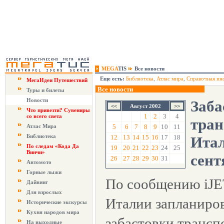
MEGA
TIS
Все новости
Еще есть:
Библиотека
,
Атлас мира
,
Справочная ин
МегаИдеи Путешествий
Все новости
Туры и билеты
Новости
Заба
Август 2002
Что привезти? Сувениры
1
2
3
4
со всего света
тран
Атлас Мира
5
6
7
8
9
10
11
Библиотека
12
13
14
15
16
17
18
Итал
По следам «Кода Да
19
20
21
22
23
24
25
Винчи»
сент
26
27
28
29
30
31
Автомото
Горные лыжи
По сообщению iJET
Дайвинг
Для взрослых
Италии запланиро
Исторические экскурсы
Кухня народов мира
забастовки трансп
На выходные