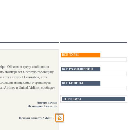
ВСЕ ТУРЫ
бря. Об этом в среду сообщили в
ВСЕ РАЗМЕЩЕНИЯ
ить авиаперелет в первую годовщину
е хотят лететь 11 сентября, хотя
ссоциации авиационного транспорта
ВСЕ БИЛЕТЫ
Airlines и United Airlines, сообщает
TOP NEWS1
Автор:
newsm
Источник:
Газета.Ru
Ценная новость? Жми
-