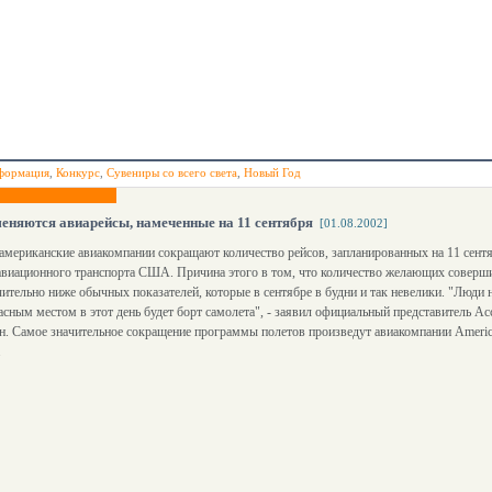
формация
,
Конкурс
,
Сувениры со всего света
,
Новый Год
няются авиарейсы, намеченные на 11 сентября
[01.08.2002]
мериканские авиакомпании сокращают количество рейсов, запланированных на 11 сентя
авиационного транспорта США. Причина этого в том, что количество желающих соверш
чительно ниже обычных показателей, которые в сентябре в будни и так невелики. "Люди н
сным местом в этот день будет борт самолета", - заявил официальный представитель А
. Самое значительное сокращение программы полетов произведут авиакомпании American 
.