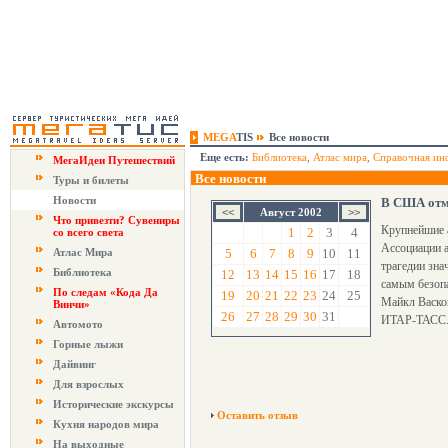
MEGA
TIS
Все новости
Еще есть:
Библиотека
,
Атлас мира
,
Справочная ин
МегаИдеи Путешествий
Все новости
Туры и билеты
Новости
В США отме
Август 2002
Что привезти? Сувениры
Крупнейшие а
1
2
3
4
со всего света
Ассоциации 
Атлас Мира
5
6
7
8
9
10
11
трагедии зна
Библиотека
12
13
14
15
16
17
18
самым безопа
По следам «Кода Да
19
20
21
22
23
24
25
Майкл Васкон
Винчи»
26
27
28
29
30
31
ИТАР-ТАСС
Автомото
Горные лыжи
Дайвинг
Для взрослых
Исторические экскурсы
Оставить отзыв
Кухня народов мира
На выходные