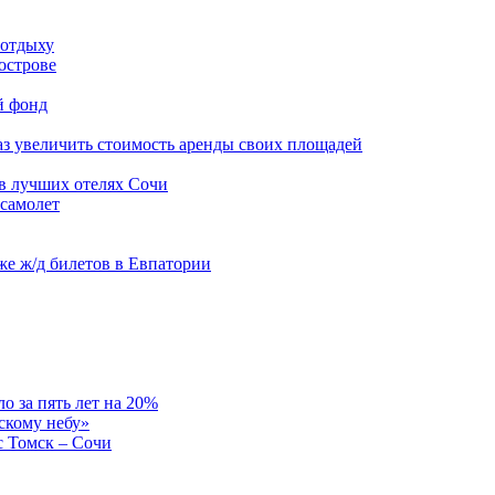
 отдыху
острове
й фонд
аз увеличить стоимость аренды своих площадей
в лучших отелях Сочи
 самолет
же ж/д билетов в Евпатории
о за пять лет на 20%
скому небу»
с Томск – Сочи