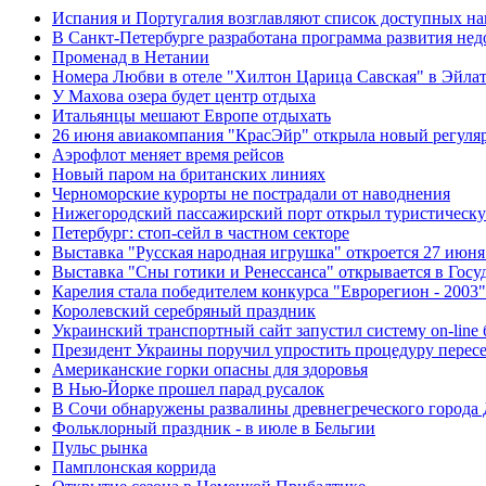
Испания и Португалия возглавляют список доступных н
В Санкт-Петербурге разработана программа развития не
Променад в Нетании
Номера Любви в отеле "Хилтон Царица Савская" в Эйла
У Махова озера будет центр отдыха
Итальянцы мешают Европе отдыхать
26 июня авиакомпания "КрасЭйр" открыла новый регуляр
Аэрофлот меняет время рейсов
Новый паром на британских линиях
Черноморские курорты не пострадали от наводнения
Нижегородский пассажирский порт открыл туристичес
Петербург: стоп-сейл в частном секторе
Выставка "Русская народная игрушка" откроется 27 июня 
Выставка "Сны готики и Ренессанса" открывается в Гос
Карелия стала победителем конкурса "Еврорегион - 2003"
Королевский серебряный праздник
Украинский транспортный сайт запустил систему on-line
Президент Украины поручил упростить процедуру перес
Американские горки опасны для здоровья
В Нью-Йорке прошел парад русалок
В Сочи обнаружены развалины древнегреческого города
Фольклорный праздник - в июле в Бельгии
Пульс рынка
Памплонская коррида