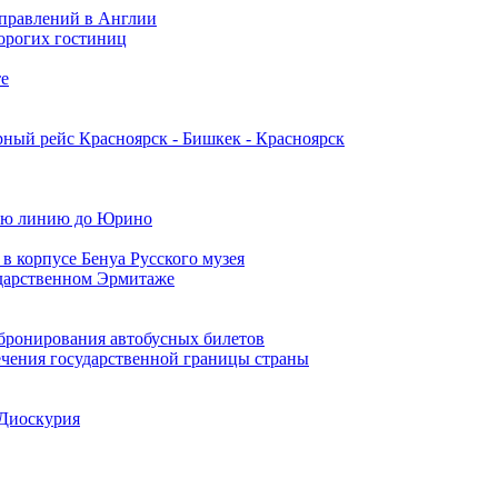
аправлений в Англии
дорогих гостиниц
те
ный рейс Красноярск - Бишкек - Красноярск
кую линию до Юрино
в корпусе Бенуа Русского музея
ударственном Эрмитаже
 бронирования автобусных билетов
ечения государственной границы страны
 Диоскурия