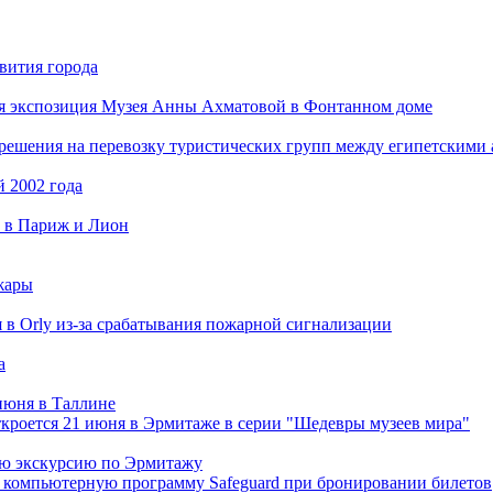
вития города
ая экспозиция Музея Анны Ахматовой в Фонтанном доме
решения на перевозку туристических групп между египетскими
й 2002 года
и в Париж и Лион
жары
я в Orly из-за срабатывания пожарной сигнализации
а
июня в Таллине
кроется 21 июня в Эрмитаже в серии "Шедевры музеев мира"
ую экскурсию по Эрмитажу
ть компьютерную программу Safeguard при бронировании билетов