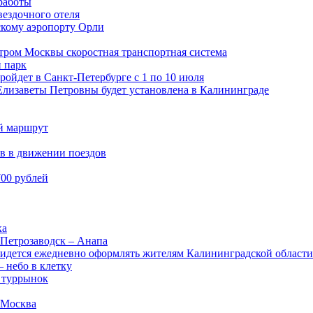
работы
вездочного отеля
скому аэропорту Орли
нтром Москвы скоростная транспортная система
 парк
ойдет в Санкт-Петербурге с 1 по 10 июля
Елизаветы Петровны будет установлена в Калининграде
ий маршрут
в в движении поездов
700 рублей
ка
 Петрозаводск – Анапа
идется ежедневно оформлять жителям Калининградской области 
 небо в клетку
й туррынок
 Москва