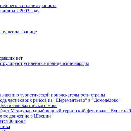
нейшего в стране аэропорта
риняты к 2003 году
 пункт на границе
адавших нет
атрулируют усиленные полицейские наряды
овышению туристической привлекательности страны
евода части своих рейсов из "Шерементьево" в "Домодедово"
фестиваль Балтийского моря
ройдет Международный водный туристский фестиваль "Вуокса-20
ожное движение в Швеции
ется 30 июня
 пива