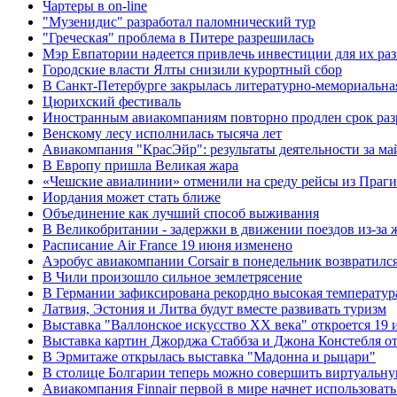
Чартеры в on-line
"Музенидис" разработал паломнический тур
"Греческая" проблема в Питере разрешилась
Мэр Евпатории надеется привлечь инвестиции для их раз
Городские власти Ялты снизили курортный сбор
В Санкт-Петербурге закрылась литературно-мемориальн
Цюрихский фестиваль
Иностранным авиакомпаниям повторно продлен срок раз
Венскому лесу исполнилась тысяча лет
Авиакомпания "КрасЭйр": результаты деятельности за ма
В Европу пришла Великая жара
«Чешские авиалинии» отменили на среду рейсы из Праг
Иордания может стать ближе
Объединение как лучший способ выживания
В Великобритании - задержки в движении поездов из-за 
Расписание Air France 19 июня изменено
Аэробус авиакомпании Corsair в понедельник возвратилс
В Чили произошло сильное землетрясение
В Германии зафиксирована рекордно высокая температур
Латвия, Эстония и Литва будут вместе развивать туризм
Выставка "Валлонское искусство ХХ века" откроется 19 
Выставка картин Джорджа Стаббза и Джона Констебля от
В Эрмитаже открылась выставка "Мадонна и рыцари"
В столице Болгарии теперь можно совершить виртуальн
Авиакомпания Finnair первой в мире начнет использова