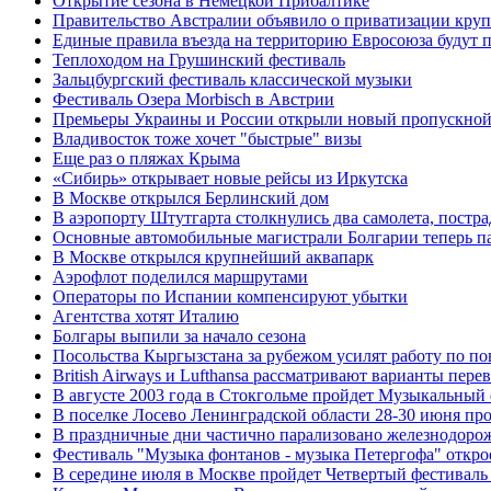
Открытие сезона в Немецкой Прибалтике
Правительство Австралии объявило о приватизации круп
Единые правила въезда на территорию Евросоюза будут п
Теплоходом на Грушинский фестиваль
Зальцбургский фестиваль классической музыки
Фестиваль Озера Morbisch в Австрии
Премьеры Украины и России открыли новый пропускной
Владивосток тоже хочет "быстрые" визы
Еще раз о пляжах Крыма
«Сибирь» открывает новые рейсы из Иркутска
В Москве открылся Берлинский дом
В аэропорту Штутгарта столкнулись два самолета, постр
Основные автомобильные магистрали Болгарии теперь п
В Москве открылся крупнейший аквапарк
Аэрофлот поделился маршрутами
Операторы по Испании компенсируют убытки
Агентства хотят Италию
Болгары выпили за начало сезона
Посольства Кыргызстана за рубежом усилят работу по п
British Airways и Lufthansa рассматривают варианты пер
В августе 2003 года в Стокгольме пройдет Музыкальный 
В поселке Лосево Ленинградской области 28-30 июня п
В праздничные дни частично парализовано железнодор
Фестиваль "Музыка фонтанов - музыка Петергофа" откро
В середине июля в Москве пройдет Четвертый фестиваль