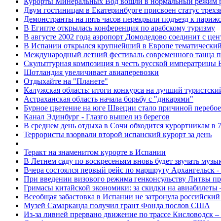
Курорты Минеральных Вод вошли в нормальный режим 
Двум гостиницам в Екатеринбурге присвоен статус трехз
Демонстранты на пять часов перекрыли подъезд к париж
В Египте открылась конференция по арабскому туризму
В августе 2002 года аэропорт Домодедово соединит с це
В Испании открылся крупнейший в Европе тематический
Международный летний фестиваль современного танца пр
Скульптурная композиция в честь русской императрицы 
Шотландия увеличивает авиаперевозки
Отдыхайте на "Планете"
Калужская область: итоги конкурса на лучший туристск
Астраханская область начала борьбу с "дикарями"
Бурное цветение на юге Швеции стало причиной перебое
Канал Эдинбург - Глазго вышел из берегов
В среднем день отдыха в Сочи обходится курортникам в 
Террористы взорвали второй испанский курорт за день
Теракт на знаменитом курорте в Испании
В Летнем саду по воскресеньям вновь будет звучать музы
Вчера состоялся первый рейс по маршруту Архангельск -
При введении визового режима генконсульству Литвы пр
Гримасы китайской экономики: за скидки на авиабилеты –
Всеобщая забастовка в Испании не затронула российски
Музей Самарканда получил грант Фонда послов США
Из-за ливней прервано движение по трассе Кисловодск –