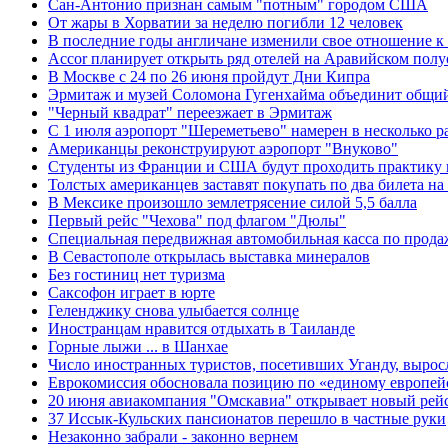
Сан-Антонио признан самым "потным" городом США
От жары в Хорватии за неделю погибли 12 человек
В последние годы англичане изменили свое отношение к
Accor планирует открыть ряд отелей на Аравийском полу
В Москве с 24 по 26 июня пройдут Дни Кипра
Эрмитаж и музей Соломона Гугенхайма объединит общи
"Черный квадрат" переезжает в Эрмитаж
С 1 июля аэропорт "Шереметьево" намерен в несколько р
Американцы реконструируют аэропорт "Внуково"
Студенты из Франции и США будут проходить практику 
Толстых американцев заставят покупать по два билета на
В Мексике произошло землетрясение силой 5,5 балла
Первый рейс "Чехова" под флагом "Дюлы"
Специальная передвижная автомобильная касса по прода
В Севастополе открылась выставка минералов
Без гостиниц нет туризма
Саксофон играет в юрте
Геленджику снова улыбается солнце
Иностранцам нравится отдыхать в Таиланде
Горные лыжи ... в Шанхае
Число иностранных туристов, посетивших Уганду, выросл
Еврокомиссия обосновала позицию по «единому европей
20 июня авиакомпания "Омскавиа" открывает новый рей
37 Иссык-Кульских пансионатов перешло в частные руки
Незаконно забрали - законно вернем