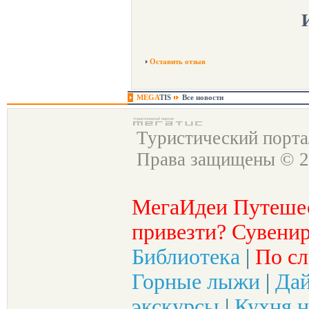
Оставить отзыв
MEGA
TIS
Все новости
Туристический порт
Права защищены © 2
МегаИдеи Путеше
привезти? Сувенир
Библиотека
|
По сл
Горные лыжи
|
Да
экскурсы
|
Кухня н