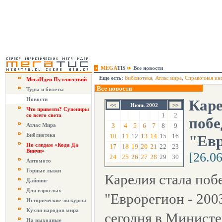
MEGA
TIS
Все новости
Еще есть:
Библиотека
,
Атлас мира
,
Справочная ин
МегаИдеи Путешествий
Все новости
Туры и билеты
Новости
Каре
Июнь 2002
Что привезти? Сувениры
1
2
со всего света
побе
Атлас Мира
3
4
5
6
7
8
9
Библиотека
10
11
12
13
14
15
16
"Евр
По следам «Кода Да
17
18
19
20
21
22
23
Винчи»
[26.0
24
25
26
27
28
29
30
Автомото
Горные лыжи
Карелия стала поб
Дайвинг
Для взрослых
"Еврорегион - 200
Исторические экскурсы
Кухня народов мира
сегодня в Министе
На выходные