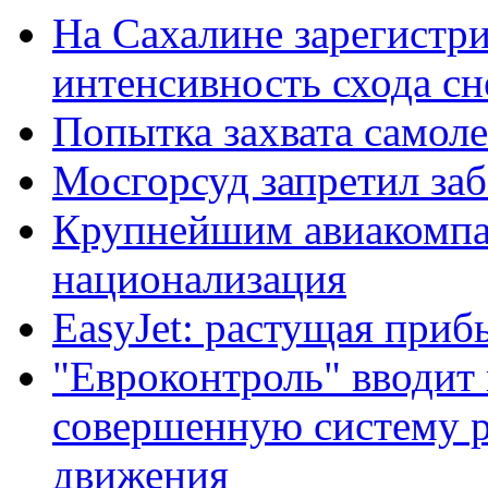
На Сахалине зарегистр
интенсивность схода с
Попытка захвата самолет
Мосгорсуд запретил заб
Крупнейшим авиакомп
национализация
EasyJet: растущая приб
"Евроконтроль" вводит 
совершенную систему р
движения