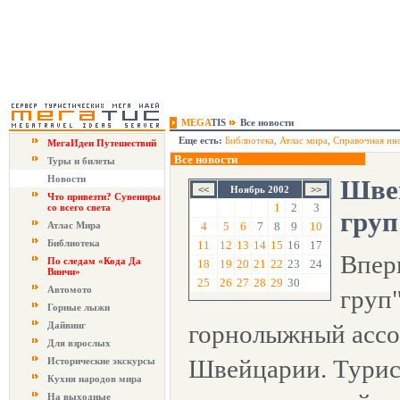
MEGA
TIS
Все новости
Еще есть:
Библиотека
,
Атлас мира
,
Справочная ин
МегаИдеи Путешествий
Все новости
Туры и билеты
Новости
Шве
Ноябрь 2002
Что привезти? Сувениры
1
2
3
со всего света
гру
Атлас Мира
4
5
6
7
8
9
10
Библиотека
11
12
13
14
15
16
17
Впер
По следам «Кода Да
18
19
20
21
22
23
24
Винчи»
25
26
27
28
29
30
Автомото
груп
Горные лыжи
Дайвинг
горнолыжный ассо
Для взрослых
Швейцарии. Турис
Исторические экскурсы
Кухня народов мира
На выходные