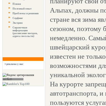
планируют свой о
Пляжи
Альпах, должны по
Полезный опыт
Проблемы и решения
стране вся зима я
Серфинг
Экстрим
сезоном, поэтому 
Справочная
информация
(расписание поездов,
немедленно. Самы
адреса посольств)
швейцарский курор
известен не тольк
возможностями для
реклама у нас
уникальной эколог
На курорте запре
автотранспорта, и
пользуются услуга