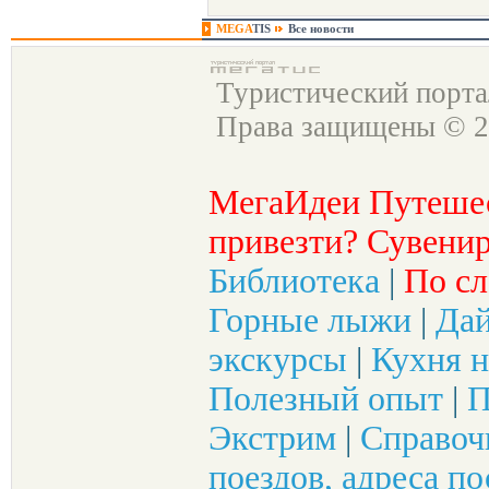
MEGA
TIS
Все новости
Туристический порт
Права защищены © 2
МегаИдеи Путеше
привезти? Сувенир
Библиотека
|
По сл
Горные лыжи
|
Да
экскурсы
|
Кухня н
Полезный опыт
|
П
Экстрим
|
Справоч
поездов, адреса по