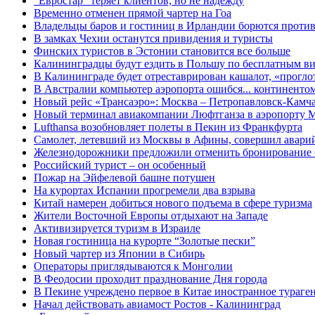
"Евростар" теряет клиентов, но не надежду
Временно отменен прямой чартер на Гоа
Владельцы баров и гостиниц в Ирландии борются против
В замках Чехии останутся привидения и туристы
Финских туристов в Эстонии становится все больше
Калининградцы будут ездить в Польшу по бесплатным в
В Калининграде будет отреставрирован кашалот, «прогл
В Австралии компьютер аэропорта ошибся... континенто
Новый рейс «Трансаэро»: Москва – Петропавловск-Камч
Новый терминал авиакомпании Люфтганза в аэропорту 
Lufthansa возобновляет полеты в Пекин из Франкфурта
Самолет, летевший из Москвы в Афины, совершил авари
Железнодорожники предложили отменить бронирование 
Российский турист – он особенный
Пожар на Эйфелевой башне потушен
На курортах Испании прогремели два взрыва
Китай намерен добиться нового подъема в сфере туризма
Жители Восточной Европы отдыхают на Западе
Активизируется туризм в Израиле
Новая гостиница на курорте “Золотые пески”
Новый чартер из Японии в Сибирь
Операторы приглядываются к Монголии
В Феодосии проходит празднование Дня города
В Пекине учреждено первое в Китае иностранное тураге
Начал действовать авиамост Ростов - Калининград