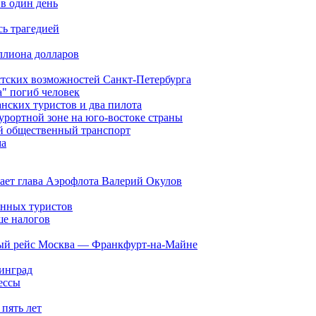
 в один день
сь трагедией
ллиона долларов
тских возможностей Санкт-Петербурга
а" погиб человек
анских туристов и два пилота
рортной зоне на юго-востоке страны
й общественный транспорт
ма
тает глава Аэрофлота Валерий Окулов
анных туристов
ше налогов
ый рейс Москва — Франкфурт-на-Майне
инград
ессы
 пять лет