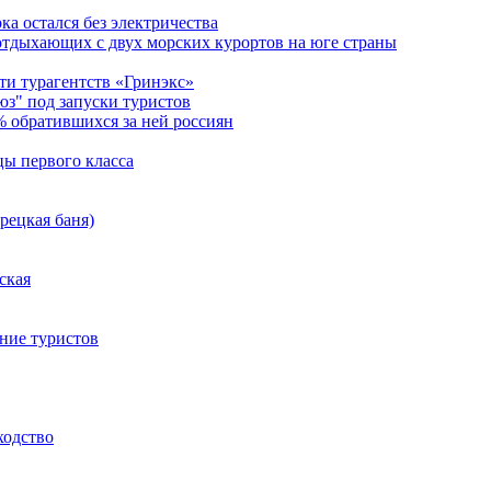
а остался без электричества
отдыхающих с двух морских курортов на юге страны
ти турагентств «Гринэкс»
юз" под запуски туристов
% обратившихся за ней россиян
цы первого класса
рецкая баня)
ская
ние туристов
ходство