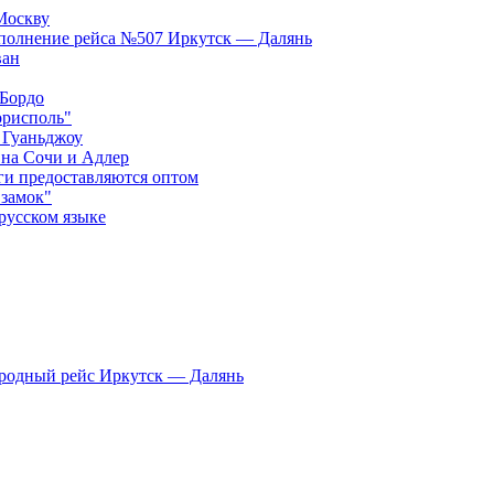
Москву
ыполнение рейса №507 Иркутск — Далянь
ван
 Бордо
орисполь"
 Гуаньджоу
 на Сочи и Адлер
ги предоставляются оптом
 замок"
русском языке
родный рейс Иркутск — Далянь