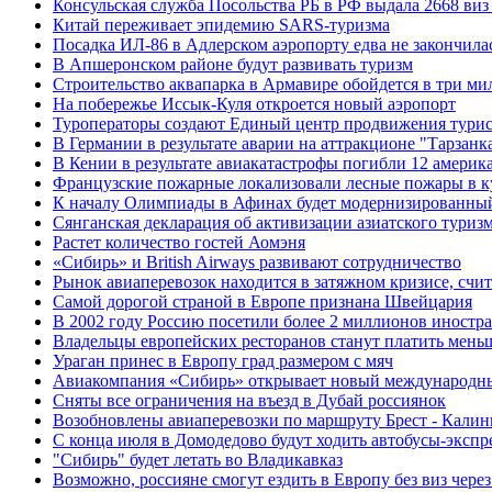
Консульская служба Посольства РБ в РФ выдала 2668 виз
Китай переживает эпидемию SARS-туризма
Посадка ИЛ-86 в Адлерском аэропорту едва не закончила
В Апшеронском районе будут развивать туризм
Строительство аквапарка в Армавире обойдется в три ми
На побережье Иссык-Куля откроется новый аэропорт
Туроператоры создают Единый центр продвижения турис
В Германии в результате аварии на аттракционе "Тарзанк
В Кении в результате авиакатастрофы погибли 12 америк
Французские пожарные локализовали лесные пожары в ку
К началу Олимпиады в Афинах будет модернизированны
Сянганская декларация об активизации азиатского туриз
Растет количество гостей Аомэня
«Сибирь» и British Airways развивают сотрудничество
Рынок авиаперевозок находится в затяжном кризисе, счи
Самой дорогой страной в Европе признана Швейцария
В 2002 году Россию посетили более 2 миллионов иностр
Владельцы европейских ресторанов станут платить мень
Ураган принес в Европу град размером с мяч
Авиакомпания «Сибирь» открывает новый международн
Сняты все ограничения на въезд в Дубай россиянок
Возобновлены авиаперевозки по маршруту Брест - Калин
С конца июля в Домодедово будут ходить автобусы-экспр
"Сибирь" будет летать во Владикавказ
Возможно, россияне смогут ездить в Европу без виз через