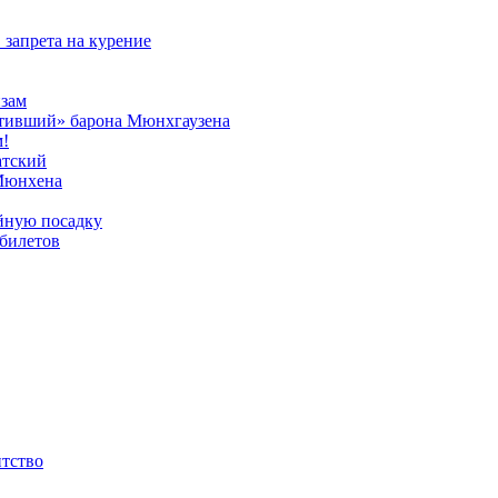
 запрета на курение
изам
отивший» барона Мюнхгаузена
м!
атский
Мюнхена
йную посадку
билетов
нтство