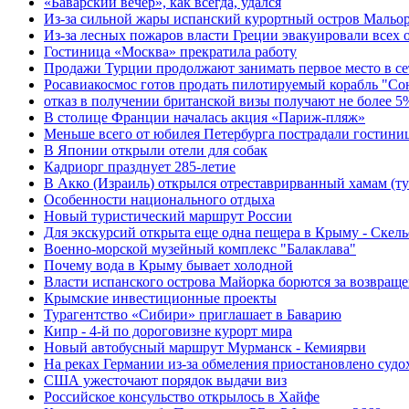
«Баварский вечер», как всегда, удался
Из-за сильной жары испанский курортный остров Мальорк
Из-за лесных пожаров власти Греции эвакуировали всех 
Гостиница «Москва» прекратила работу
Продажи Турции продолжают занимать первое место в се
Росавиакосмос готов продать пилотируемый корабль "Со
отказ в получении британской визы получают не более 5
В столице Франции началась акция «Париж-пляж»
Меньше всего от юбилея Петербурга пострадали гостини
В Японии открыли отели для собак
Кадриорг празднует 285-летие
В Акко (Израиль) открылся отреставрирванный хамам (ту
Особенности национального отдыха
Новый туристический маршрут России
Для экскурсий открыта еще одна пещера в Крыму - Скель
Военно-морской музейный комплекс "Балаклава"
Почему вода в Крыму бывает холодной
Власти испанского острова Майорка борются за возвраще
Крымские инвестиционные проекты
Турагентство «Сибири» приглашает в Баварию
Кипр - 4-й по дороговизне курорт мира
Новый автобусный маршрут Мурманск - Кемиярви
На реках Германии из-за обмеления приостановлено судо
США ужесточают порядок выдачи виз
Российское консульство открылось в Хайфе