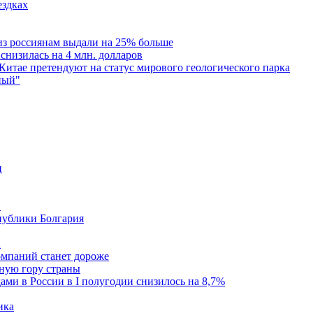
ездках
из россиянам выдали на 25% больше
 снизилась на 4 млн. долларов
 Китае претендуют на статус мирового геологического парка
ный"
н
в
публики Болгария
а
омпаний станет дороже
ную гору страны
ми в России в I полугодии снизилось на 8,7%
ика