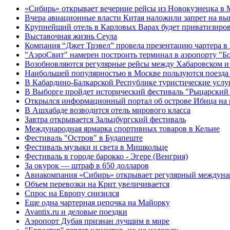
«Сибирь» открывает вечерние рейсы из Новокузнецка в 
Вчера авиационные власти Китая наложили запрет на в
Крупнейший отель в Карловых Варах будет приватизиро
Выставочная жизнь Сеула
Компания “Джет Трэвел” провела презентацию чартера в
"АэроСвит" намерен построить терминал в аэропорту "Б
Возобновляются регулярные рейсы между Хабаровском и
Наибольшей популярностью в Москве пользуются поезда
В Кабардино-Балкарской Республике туристические услу
В Выборге пройдет исторический фестиваль "Рыцарский
Открылся информационный портал об острове Ибица на 
В Ашхабаде возводится отель мирового класса
Завтра открывается Зальцбургский фестиваль
Международная ярмарка спортивных товаров в Кельне
Фестиваль "Остров" в Будапеште
Фестиваль музыки и света в Мишкольце
Фестиваль в городе барокко - Эгере (Венгрия)
За окурок — штраф в 650 долларов
Авиакомпания «Сибирь» открывает регулярный междуна
Объем перевозки на Крит увеличивается
Спрос на Европу снизился
Еще одна чартерная цепочка на Майорку
Avantix.ru и деловые поездки
Аэропорт Дубая признан лучшим в мире