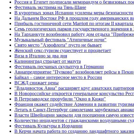
Россия и Египет подписали меморандум о безвизовых по
Фестиваль экстрима на Тянь-Шане
В курортных зонах Испании усилены меры безопасности
На Дальнем Востоке РФ в прошлом году американских в
Прибыль гостиничной сети Marriott по итогам II квартала
Семь геологических парков государственного значения в
На Тарханкуте возобновил работу дом отдыха "Прибреж
Музыкальный фестиваль "Атипичные ночи"
Свято место "Аэрофлота" пусто не бывает
Женский секс-туризм существует и процветает
Виза в Италию за два дня
Калининград страдает от мазута
Фестиваль песчаных скульптур в Германии
Авиапредприятие "Пулково" возобновляет рейсы в Пеки
Байкал – самое интересное место в России
ВСЖД снижает цены
"Владивосток Авиа" расширяет круг азиатских партнеро
В Новороссийске откроется генеральное консульство Рес
В Петрозаводске прорубили "Окно в Кижи"
Франция окажет содействие Армении в развитии туризм
Летать в Санкт-Петербург самолетами зарубежных авиак
Власти Швейцарии закрыли для посещения самую извест
Количество инцидентов с гражданскими воздушными суда
Фестиваль Культуры в Иордании
В Керчи начата работа по созданию ландшафтного заказн